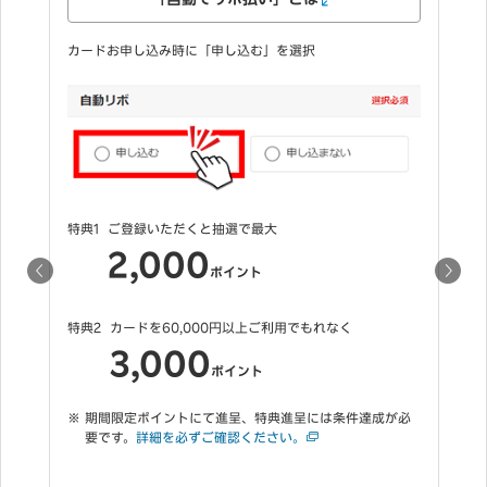
キャッシン
時に「申し込む」を選択
カードお申し込み時にご希望の
だくと抽選で最大
特典
キャッシング枠をご希望い
00
1,000
ポイント
ポイント
期間限定ポイントにて進呈、
,000円以上ご利用でもれなく
要です。
詳細を必ずご確認く
00
ポイント
初利用キャンペー
トにて進呈、特典進呈には条件達成が必
必ずご確認ください。