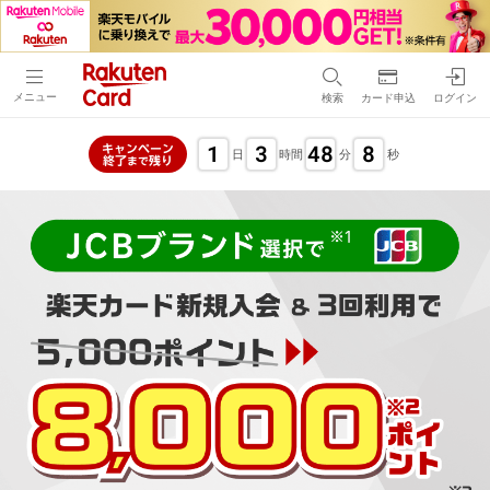
メニュー
検索
カード申込
ログイン
1
3
48
6
キャンペーン
日
時間
分
秒
終了
残り
まで