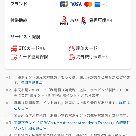
ブランド
※3
あり
選択可能
付帯機能
※4
サービス・保険
ETCカード
家族カード
※5
カード盗難保険
海外旅行保険
※6
一部ポイント還元の対象外、もしくは、還元率が異なる場合がございま
す。
詳細を見る
楽天市場でのカードご利用額（消費税・送料・ラッピング料除く）100
円につき1ポイント（期間限定ポイント）となります。
特典（期間限定ポイント含む）進呈には上限や条件があります。
詳細は
こちら
楽天ふるさと納税は、お買い物通常ポイントの進呈対象外となります。
国際ブランド（JCB/Visa/Mastercard/American Express）の特徴に
ついて詳細を見る
ご希望でEdy機能をつける場合には、別途発行手数料330円（税込み）