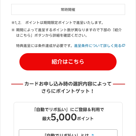
常時開催
ポイントは期間限定ポイントで進呈いたします。
期間によって進呈するポイント数が異なりますので下部の「紹介
はこちら」ボタンから詳細を確認ください。
特典進呈には条件達成が必要です。
進呈条件について詳しく見る
紹介はこちら
カードお申し込み時の選択内容によって
さらにポイントゲット！
リボ払い」にご登録＆利用で
キャッシ
付帯
5,000
1,
無料
大
ポイント
最大
自動でリボ払い」とは