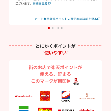
ございます。
詳細を見る
合
む
楽
見る
カード利用獲得ポイントの還元率の詳細を見る
り
とにかくポイントが
"使いやすい"
街のお店で楽天ポイントが
使える、貯まる
このマークが目印▶