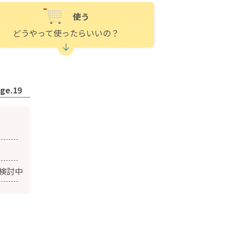
使う
どうやって使ったらいいの？
e.19
検討中