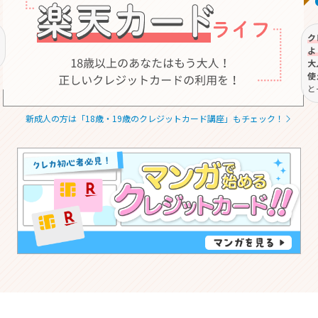
ク
よ
大
使
と
新成人の方は「18歳・19歳のクレジットカード講座」もチェック！