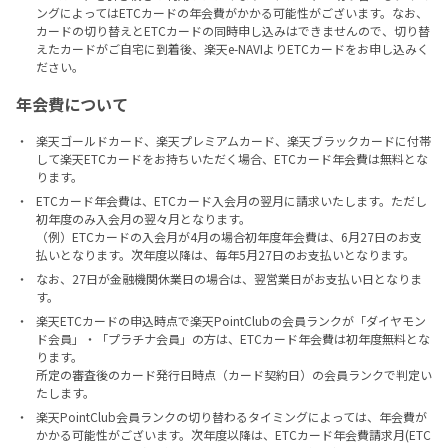
ングによってはETCカードの年会費がかかる可能性がございます。なお、
カードの切り替えとETCカードの同時申し込みはできませんので、切り替
えたカードがご自宅に到着後、楽天e-NAVIよりETCカードをお申し込みく
ださい。
年会費について
楽天ゴールドカード、楽天プレミアムカード、楽天ブラックカードに付帯
して楽天ETCカードをお持ちいただく場合、ETCカード年会費は無料とな
ります。
ETCカード年会費は、ETCカード入会月の翌月に請求いたします。ただし
初年度のみ入会月の翌々月となります。
（例）ETCカードの入会月が4月の場合初年度年会費は、6月27日のお支
払いとなります。次年度以降は、毎年5月27日のお支払いとなります。
なお、27日が金融機関休業日の場合は、翌営業日がお支払い日となりま
す。
楽天ETCカードの申込時点で楽天PointClubの会員ランクが「ダイヤモン
ド会員」・「プラチナ会員」の方は、ETCカード年会費は初年度無料とな
ります。
所定の審査後のカード発行日時点（カード契約日）の会員ランクで判定い
たします。
楽天PointClub会員ランクの切り替わるタイミングによっては、年会費が
かかる可能性がございます。次年度以降は、ETCカード年会費請求月(ETC