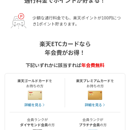
通行料金でポイントが貯まる！
少額な通行料金でも、楽天ポイントが100円につ
き1ポイント貯まります。
楽天ETCカードなら
年会費がお得！
下記いずれかに該当すれば
年会費無料
楽天ゴールド
カード
を
楽天プレミアム
カード
を
お持ちの方
お持ちの方
詳細を見る
詳細を見る
会員ランクが
会員ランクが
ダイヤモンド会員
の方
プラチナ会員
の方