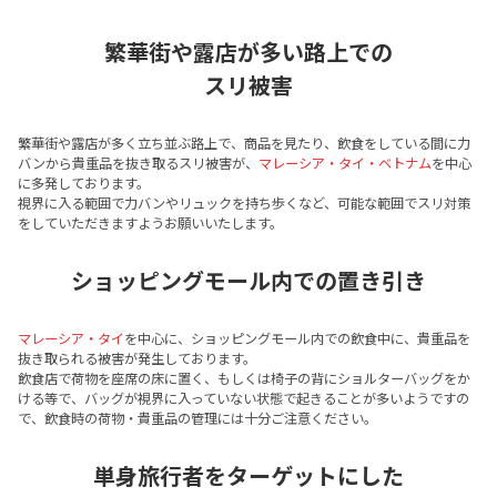
繁華街や露店が多い路上での
スリ被害
繁華街や露店が多く立ち並ぶ路上で、商品を見たり、飲食をしている間に力
バンから貴重品を抜き取るスリ被害が、
マレーシア・タイ・ベトナム
を中心
に多発しております。
視界に入る範囲で力バンやリュックを持ち歩くなど、可能な範囲でスリ対策
をしていただきますようお願いいたします。
ショッピングモール内での置き引き
マレーシア・タイ
を中心に、ショッピングモール内での飲食中に、貴重品を
抜き取られる被害が発生しております。
飲食店で荷物を座席の床に置く、もしくは椅子の背にショルターバッグをか
ける等で、バッグが視界に入っていない状態で起きることが多いようですの
で、飲食時の荷物・貴重品の管理には十分ご注意ください。
単身旅行者をターゲットにした