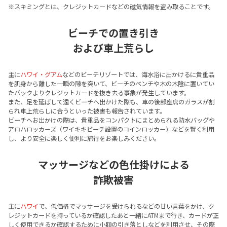
※スキミングとは、クレジットカードなどの磁気情報を盗み取ることです。
ビーチでの置き引き
および車上荒らし
主に
ハワイ・グアム
などのビーチリゾートでは、海水浴に出かけるに貴重品
を肌身から離した一瞬の隙を突いて、ビーチのベンチや木の木陰に置いてい
たバックよりクレジットカードを抜き去る事象が発生しています。
また、足を延ばして遠くビーチへ出かけた際も、車の後部座席のガラスが割
られ車上荒らしに合うといった被害も報告されています。
ビーチへお出かけの際は、貴重品をコンパクトにまとめられる防水バッグや
アロハロッカーズ（ワイキキビーチ設置のコインロッカー）などを賢く利用
し、より安全に楽しく便利に旅行をお楽しみください。
マッサージなどの色仕掛けによる
詐欺被害
主に
ハワイ
で、低価格でマッサージを受けられるなどの甘い言葉をかけ、ク
レジットカードを持っているか確認したあと一緒にATMまで行き、カードが正
しく使用できるか確認するために小額の引き落としなどを利用させ、その際