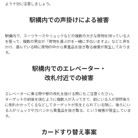
よう十分に注意しましょう。
駅構内での声掛けによる被害
駅構内で、スーツケースやリュックなどの複数の大きな荷物を持っている人
を狙って、複数の男女が「荷物を運ぶのを一緒に手伝いますよ」などと声を
かけ、運んでいる時に荷物の中から貴重品を抜き取る被害が発生しておりま
す。
駅構内でのエレベーター・
改札付近での被害
エレべーターに乗る際や駅の改札を抜ける際にもご注意ください。
ターゲットの前後を挟むように複数人が入ってきて、前にいる人が突然後ろ
に倒れかかってくるなどしてターゲットが気をとられている隙に、後ろにい
る人がリュックや力バンから貴重品を抜き取る、という被害が発生していま
す。
カードすり替え事案