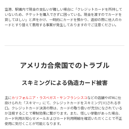
空港、駅構内で現金の支払いが難しい場合に「クレジットカードを所持して
いないため、チケットを購入できずに困っている。現金を渡すのでカードを
貸してほしい」と声をかけ、一時的にカードを預かり、返却の際に他人のカ
ードとすり替えて悪用する事案が発生しておりますのでご注意ください。
アメリカ合衆国でのトラブル
スキミングによる偽造カード被害
主に
カリフォルニア・ラスベガス・サンフランシスコ
などの店舗やATMに仕
掛けられた「スキマー」にて、クレジットカードをスキミング(※)される手
口。クレジットカード決済の際は、カードの取り扱いが充分になされている
か注視することで牽制効果に繋がります。また、怪しい挙動があった場合、
カード利用お知らせメールおよびカード利用明細を確認いただくことで不正
使用に気付くことが可能となります。