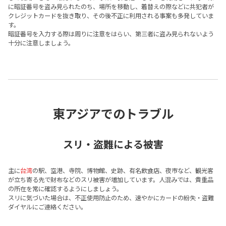
に暗証番号を盗み見られたのち、場所を移動し、着替えの際などに共犯者が
クレジットカードを抜き取り、その後不正に利用される事案も多発していま
す。
暗証番号を入力する際は周りに注意をはらい、第三者に盗み見られないよう
十分に注意しましょう。
東アジアでのトラブル
スリ・盗難による被害
主に
台湾
の駅、空港、寺院、博物館、史跡、有名飲食店、夜市など、観光客
が立ち寄る先で財布などのスリ被害が増加しています。人混みでは、貴重品
の所在を常に確認するようにしましょう。
スリに気づいた場合は、不正使用防止のため、速やかにカードの紛失・盗難
ダイヤルにご連絡ください。