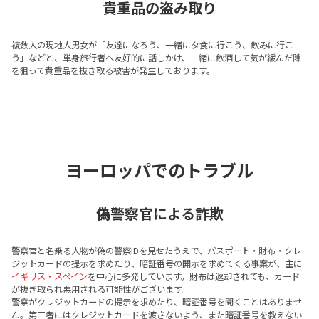
貴重品の盗み取り
複数人の現地人男女が「友達になろう、一緒にタ食に行こう、飲みに行こ
う」などと、単身旅行者へ友好的に話しかけ、一緒に飲酒して気が緩んだ隙
を狙って貴重品を抜き取る被害が発生しております。
ヨーロッパでのトラブル
偽警察官による詐欺
警察官と名乗る人物が偽の警察IDを見せたうえで、パスポート・財布・クレ
ジットカードの提示を求めたり、暗証番号の開示を求めてくる事案が、主に
イギリス・スペイン
を中心に多発しています。財布は返却されても、カード
が抜き取られ悪用される可能性がございます。
警察がクレジットカードの提示を求めたり、暗証番号を聞くことはありませ
ん。第三者にはクレジットカードを渡さないよう、また暗証番号を教えない