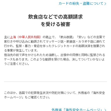
カードの紛失・盗難について
飲食店などでの高額請求
を受ける被害
主に
上海（中華人民共和国）
の路上で、「飲み放題」「安い」などの言葉で
客引きや呼び込みに勧誘されてマッサージ店・飲食店・カラオケ店に連れて
行かれ、監禁・暴力・脅迫を伴ったクレジットカードの高額決済を強要され
る事案が発生しています。
宿泊先の前で声をかけられたため油断し、出張中の同僚と同時に監禁される
ケースもあります。このような勧誘を受けた場合、決してついていかないよ
うご注意ください。
このほか、各国での犯罪発生状況や防犯対策について、外務省の「海外安全
ホームページ」もご確認ください。
外務省「海外安全ホームページ」