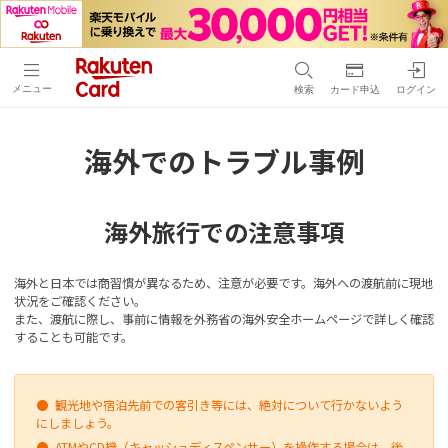
メニュー
検索
カード申込
ログイン
海外でのトラブル事例
海外旅行での注意事項
海外と日本では商習慣が異なるため、注意が必要です。海外への渡航前に現地
状況をご確認ください。
また、渡航に際し、事前に情報を外務省の海外安全ホームページで詳しく確認
することも可能です。
●
観光地や宿泊先前での客引き等には、絶対について行かないよう
にしましょう。
●
ATMやCD機（キャッシュディスペンサー）を操作する場合は、後