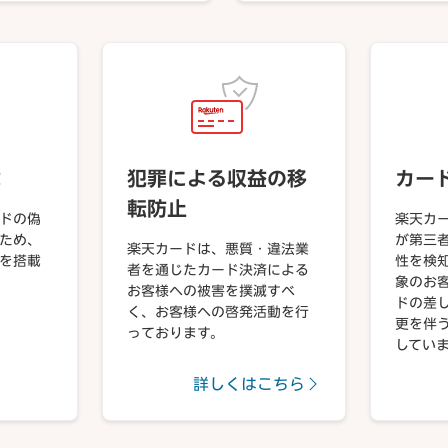
載
犯罪による収益の移
カー
転防止
ドの偽
楽天カ
ため、
が第三
楽天カードは、悪質・違法業
プを搭載
性を検
者を通じたカード決済による
象のお
お客様への被害を撲滅すべ
ドの差
く、お客様への啓発活動を行
更を伴
っております。
してい
詳しくはこちら