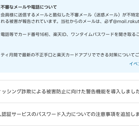
た不審なメールや電話について
に会員様に送信するメールと酷似した不審メール（迷惑メール）が不特
る被害が報告されています。当社からのメールは、必ず@mail.rakuten-
電話等でカード番号16桁、楽天ID、ワンタイムパスワードを聞き取る
リティ月間で最新の不正手口と楽天カードアプリでできる対策についてご
イベ
ィッシング詐欺による被害防止に向けた警告機能を導入しまし
人認証サービスのパスワード入力についての注意事項を追加し