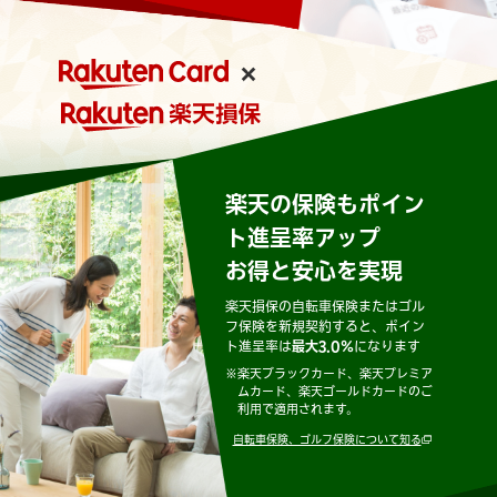
楽天の保険もポイン
ト進呈率アップ
お得と安心を実現
楽天損保の自転車保険またはゴル
フ保険を新規契約すると、ポイン
ト進呈率は
最大3.0％
になります
※
楽天ブラックカード、楽天プレミア
ムカード、楽天ゴールドカードのご
利用で適用されます。
自転車保険、ゴルフ保険について知る