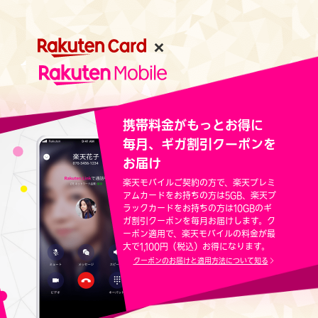
携帯料金がもっとお得に
毎月、ギガ割引クーポンを
お届け
楽天モバイルご契約の方で、楽天プレミ
アムカードをお持ちの方は5GB、楽天ブ
ラックカードをお持ちの方は10GBのギ
ガ割引クーポンを毎月お届けします。ク
ーポン適用で、楽天モバイルの料金が最
大で1,100円（税込）お得になります。
クーポンのお届けと適用方法について知る