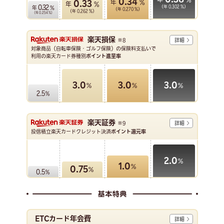
0.34
年
%
0.33
年
%
0.32
（年
0.302
%）
年
%
（年
0.270
%）
（年
0.262
%）
（年
0.254
%）
楽天損保
※8
詳細
対象商品（自転車保険・ゴルフ保険）の保険料支払いで
利用の楽天カード券種別
ポイント進呈率
3.0
3.0
3.0
％
％
％
2.5
％
楽天証券
※9
詳細
投信積立楽天カードクレジット決済
ポイント還元率
2.0
％
1.0
％
0.75
％
0.5
％
ETCカード年会費
詳細