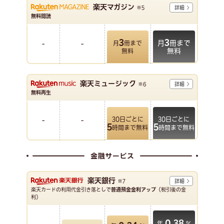
楽天マガジン
※5
詳細
無料閲読
3
3
月
冊まで
月
冊まで
-
-
無料
無料
楽天ミュージック
※6
詳細
無料再生
30日ごとに
30日ごとに
-
-
5
5
時間まで無料
時間まで無料
楽天銀行
※7
詳細
楽天カードの利用代金引き落としで
普通預金金利アップ
（税引後の金
利）
0.38
年
%