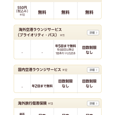
550円
（税込み）
無料
無料
無料
※10
海外空港ラウンジサービス
詳細
（プライオリティ・パス）
※11
5
年
回まで無料
回数制限
年6回目以降は
なし
-
-
1回あたりUS35$
国内空港ラウンジサービス
※12
詳細
回数制限
回数制限
2
なし
なし
年
回まで無料
-
海外旅行傷害保険
※13
詳細
最高