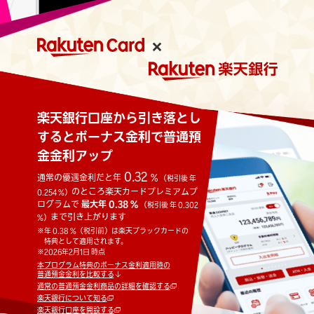
楽天銀行口座から引き落とし
するとボーナス金利で普通預
金金利アップ
0.32
通常の優遇金利だと年
%
（税引後 年
のところ楽天カードプレミアムプ
0.254
%）
ログラムで
最大年
0.38
%
（税引後 年
0.302
まで引き上がります
%）
※
年
0.38
%（税引前）は楽天ブラックカードの
特典として適用されます。
※
2026年2月1日
時点
本プログラム特典のボーナス金利適用時の
普通預金金利を比較する
通常の普通預金金利商品の詳細を確認する
楽天銀行について知る
楽天銀行口座を開設する