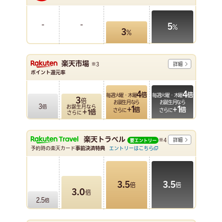
-
-
5
%
3
%
楽天市場
※3
詳細
ポイント還元率
4
4
倍
倍
毎週火曜・木曜
毎週火曜・木曜
3
倍
お誕生月なら
お誕生月なら
3
倍
お誕生月なら
1
1
＋
倍
＋
倍
さらに
さらに
＋1倍
さらに
楽天トラベル
※4
詳細
要エントリー
予約時の楽天カード
事前決済特典
エントリーはこちら
3.5
3.5
倍
倍
3.0
倍
2.5
倍