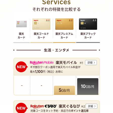
Services
それぞれの特徴を比較する
楽天
楽天ゴールド
楽天プレミアム
楽天ブラック
カード
カード
カード
カード
楽天モバイル
詳細
※1
ギガ割引クーポン適用で楽天モバイル料金が
1,100
最大
円（税込）お得に
-
-
10
GB/月
5
GB/月
楽天ぐるなび
詳細
※2
対象コースをネット予約・来店での
ポイント還元率