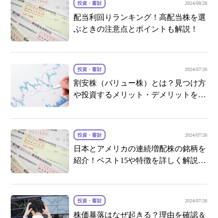
投資・蓄財
2024/08/28
配当利回りランキング！高配当株を選
ぶときの注意点とポイントも解説！
投資・蓄財
2024/07/26
割安株（バリュー株）とは？見つけ方
や投資するメリット・デメリットを分
かりやすく解説
投資・蓄財
2024/07/26
日本とアメリカの連続増配株の銘柄を
紹介！ベスト15や特徴を詳しく解説し
ていきます！
投資・蓄財
2024/07/26
株価暴落はなぜ起きる？理由を確認＆