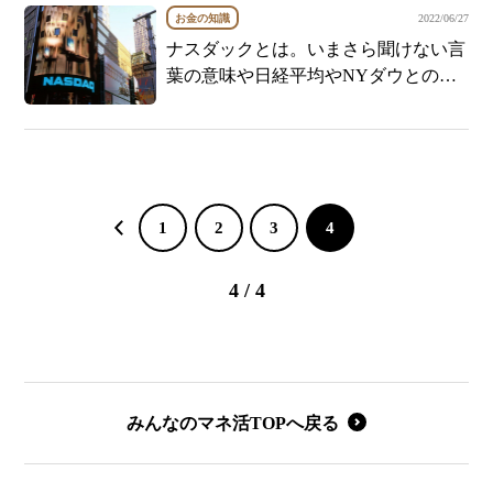
お金の知識
2022/06/27
ナスダックとは。いまさら聞けない言
葉の意味や日経平均やNYダウとの違
い
1
2
3
4
4 / 4
みんなのマネ活TOPへ戻る