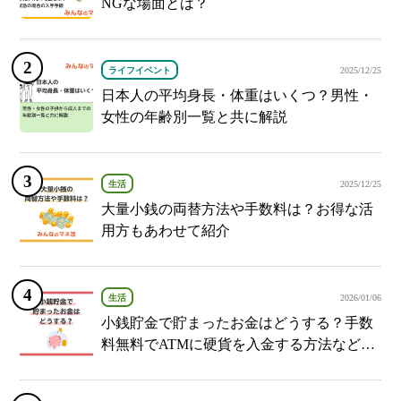
NGな場面とは？
ライフイベント
2025/12/25
日本人の平均身長・体重はいくつ？男性・
女性の年齢別一覧と共に解説
生活
2025/12/25
大量小銭の両替方法や手数料は？お得な活
用方もあわせて紹介
生活
2026/01/06
小銭貯金で貯まったお金はどうする？手数
料無料でATMに硬貨を入金する方法など紹
介