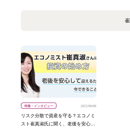
崔
特集・インタビュー
2022/06/06
リスク分散で資産を守る？エコノミ
スト崔真淑氏に聞く、老後を安心し