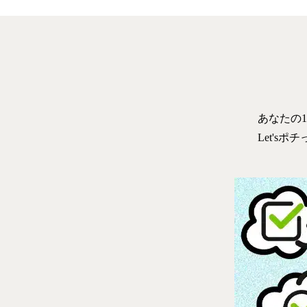
あなたの
Let'sポ