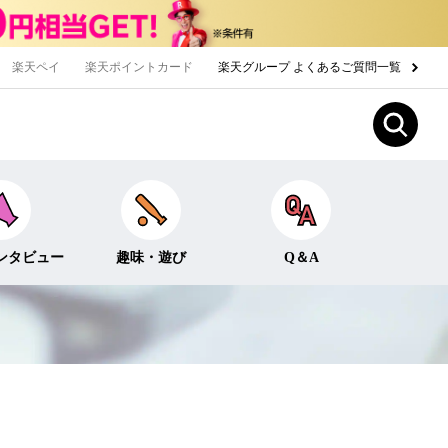
楽天ペイ
楽天ポイントカード
楽天グループ よくあるご質問一覧
ンタビュー
趣味・遊び
Q＆A
Fun！なこと
ライフイベント
ー
クイズ
生活
みんなのホンネ
投資・貯蓄
お金の知識