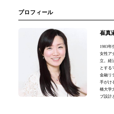
年金・老後・相続
健康・身体・保険
プロフィール
崔真
198
女性アナリ
立。経
とする
金融リ
手がける
橋大学
ブ設計