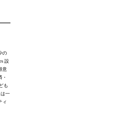
少の
s 設
得意
済・
ども
らは一
ティ