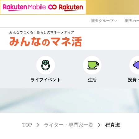
楽天グループ
楽天カ
みんなでつくる！暮らしのマネーメディア
ライフイベント
生活
投資
キャリア・働き方
キャッシュレス
株式・投資
結婚・出産・子育て・
節約・家計
定期預金・
教育
TOP
ライター・専門家一覧
崔真淑
貯蓄
NISA
生活・住まい
税金・控除・給付金
iDeCo・