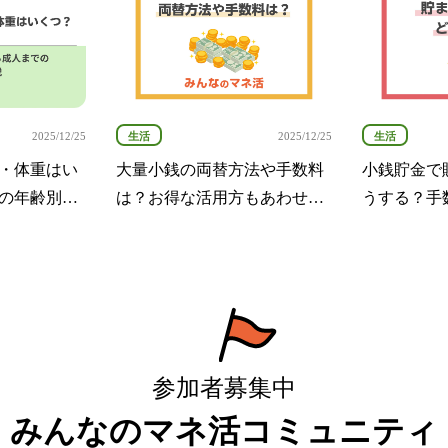
生活
生活
2025/12/25
2025/12/25
・体重はい
大量小銭の両替方法や手数料
小銭貯金で
の年齢別一
は？お得な活用方もあわせて
うする？手
紹介
硬貨を入金
参加者募集中
みんなのマネ活コミュニティ