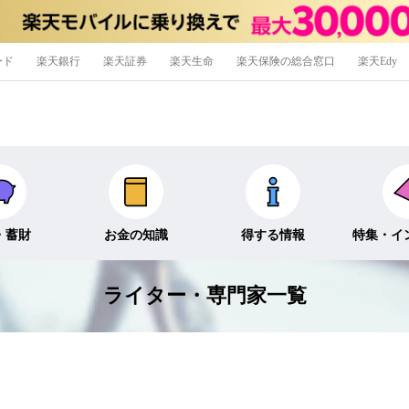
ード
楽天銀行
楽天証券
楽天生命
楽天保険の総合窓口
楽天Edy
・蓄財
お金の知識
得する情報
特集・イ
ライター・専門家一覧
信託
経済キーワード
ポイ活・節約術
特集
外貨預金
そのほか
キャンペーン
インタビュ
そのほか投資