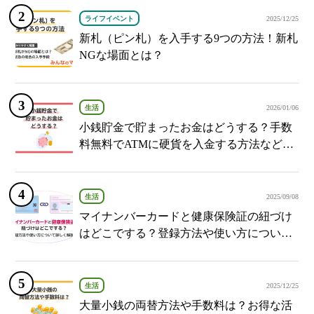
ライフイベント
2025/12/25
新札（ピン札）を入手する9つの方法！新札
NGな場面とは？
生活
2026/01/06
小銭貯金で貯まったお金はどうする？手数
料無料でATMに硬貨を入金する方法など紹
介
生活
2025/09/08
マイナンバーカードと健康保険証の紐づけ
はどこでする？登録方法や使い方について
詳しく解説！
生活
2025/12/25
大量小銭の両替方法や手数料は？お得な活