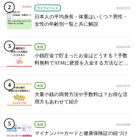
ライフイベント
2025/12/25
日本人の平均身長・体重はいくつ？男性・
女性の年齢別一覧と共に解説
生活
2026/01/06
小銭貯金で貯まったお金はどうする？手数
料無料でATMに硬貨を入金する方法など紹
介
生活
2025/12/25
大量小銭の両替方法や手数料は？お得な活
用方もあわせて紹介
生活
2025/09/08
マイナンバーカードと健康保険証の紐づけ