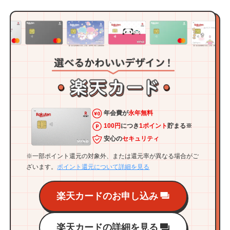
年会費が
永年無料
100円
につき
1ポイント
貯まる※
安心の
セキュリティ
※一部ポイント還元の対象外、または還元率が異なる場合がご
ざいます。
ポイント還元について詳細を見る
楽天カードのお申し込み
楽天カードの詳細を見る