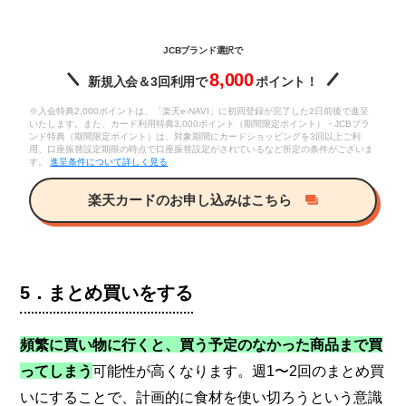
JCBブランド選択で
8,000
新規入会＆3回利用で
ポイント！
※入会特典2,000ポイントは、「楽天e-NAVI」に初回登録が完了した2日前後で進呈
いたします。また、カード利用特典3,000ポイント（期間限定ポイント）・JCBブラ
ンド特典（期間限定ポイント）は、対象期間にカードショッピングを3回以上ご利
用、口座振替設定期限の時点で口座振替設定がされているなど所定の条件がございま
す。
進呈条件について詳しく見る
楽天カードのお申し込みはこちら
5．まとめ買いをする
頻繁に買い物に行くと、買う予定のなかった商品まで買
ってしまう
可能性が高くなります。週1〜2回のまとめ買
いにすることで、計画的に食材を使い切ろうという意識