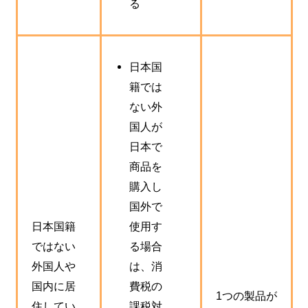
る
日本国
籍では
ない外
国人が
日本で
商品を
購入し
国外で
日本国籍
使用す
ではない
る場合
外国人や
は、消
国内に居
費税の
1つの製品が
住してい
課税対