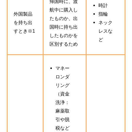
帰国時に、渡
時計
航中に購入し
外国製品
指輪
たものか、出
を持ち出
ネック
国時に持ち出
すとき※1
レスな
したものかを
ど
区別するため
マネー
ロンダ
リング
（資金
洗浄：
麻薬取
引や脱
税など