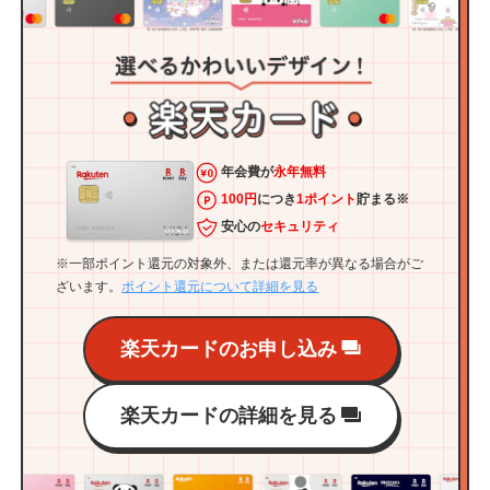
年会費が
永年無料
100円
につき
1ポイント
貯まる※
安心の
セキュリティ
※一部ポイント還元の対象外、または還元率が異なる場合がご
ざいます。
ポイント還元について詳細を見る
楽天カードのお申し込み
楽天カードの詳細を見る