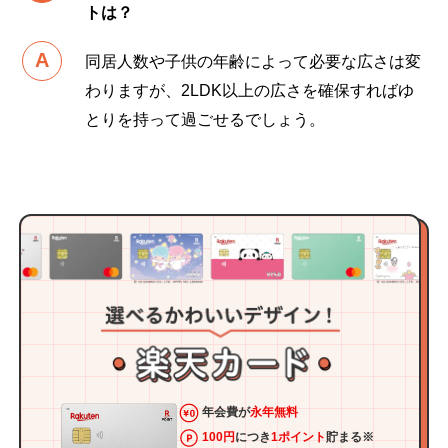
トは？
同居人数や子供の年齢によって必要な広さは変
わりますが、2LDK以上の広さを確保すればゆ
とりを持って過ごせるでしょう。
年会費が
永年無料
100円
につき
1ポイント
貯まる※