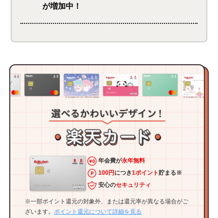
が増加中！
年会費が
永年無料
100円
につき
1ポイント
貯まる※
安心の
セキュリティ
※一部ポイント還元の対象外、または還元率が異なる場合がご
ざいます。
ポイント還元について詳細を見る