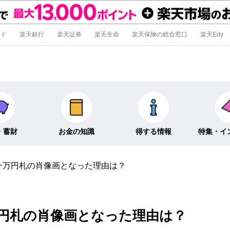
ード
楽天銀行
楽天証券
楽天生命
楽天保険の総合窓口
楽天Edy
・蓄財
お金の知識
得する情報
特集・イ
一万円札の肖像画となった理由は？
信託
経済キーワード
ポイ活・節約術
特集
外貨預金
そのほか
キャンペーン
インタビュ
円札の肖像画となった理由は？
そのほか投資