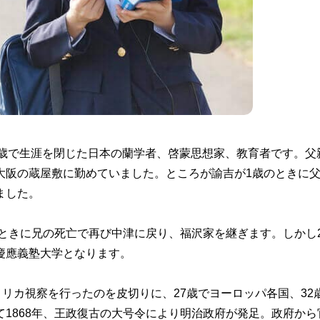
年66歳で生涯を閉じた日本の蘭学者、啓蒙思想家、教育者です。父
大阪の蔵屋敷に勤めていました。ところが諭吉が1歳のときに
ました。
のときに兄の死亡で再び中津に戻り、福沢家を継ぎます。しかし2
慶應義塾大学となります。
メリカ視察を行ったのを皮切りに、27歳でヨーロッパ各国、32
1868年、王政復古の大号令により明治政府が発足。政府から