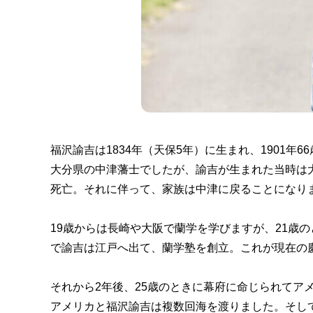
福沢諭吉は1834年（天保5年）に生まれ、1901
大分県の中津藩士でしたが、諭吉が生まれた当時は
死亡。それに伴って、家族は中津に戻ることになり
19歳からは長崎や大阪で蘭学を学びますが、21歳
で諭吉は江戸へ出て、蘭学塾を創立。これが現在の
それから2年後、25歳のときに幕府に命じられてア
アメリカと福沢諭吉は複数回海を渡りました。そして