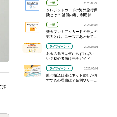
生活
2026/06/30
クレジットカードの海外旅行保
険とは？ 補償内容、利用付帯
と自動付帯の違い、使い方を解
説
生活
2026/06/04
楽天プレミアムカードの最大の
魅力とは。ニーズにあわせて選
べる3種類のカード
ライフイベント
2026/06/01
お金の勉強は何からすればい
い？初心者向け完全ガイド
ライフイベント
2026/06/01
給与振込口座にネット銀行がお
すすめの理由は？金利やサービ
ス、手数料などを解説！
て採