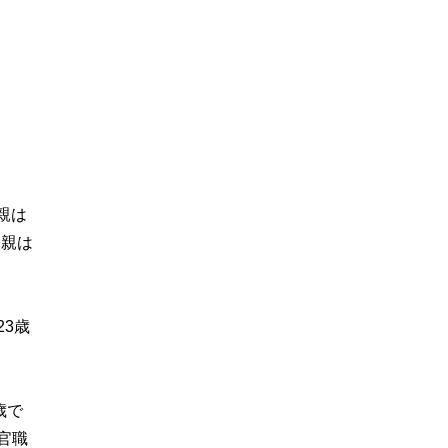
親は
父親は
3歳
歳で
官職