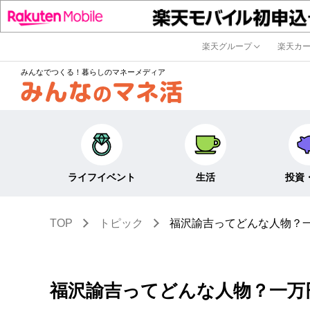
楽天グループ
楽天カ
みんなでつくる！暮らしのマネーメディア
ライフイベント
生活
投資
TOP
トピック
福沢諭吉ってどんな人物？
キャリア・働き方
キャッシュレス
株式・投資
結婚・出産・子育て・
節約・家計
定期預金・
教育
貯蓄
NISA
福沢諭吉ってどんな人物？一万
生活・住まい
税金・控除・給付金
iDeCo・