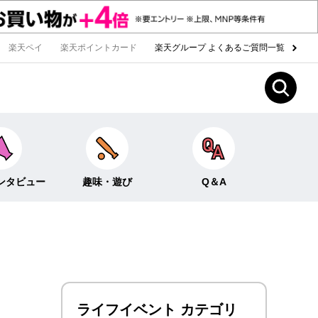
楽天ペイ
楽天ポイントカード
楽天グループ よくあるご質問一覧
ンタビュー
趣味・遊び
Q＆A
Fun！なこと
ライフイベント
ー
クイズ
生活
みんなのホンネ
投資・貯蓄
ライフイベント カテゴリ
お金の知識