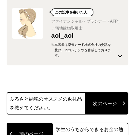
この記事を書いた人
ファイナンシャル・プランナー（AFP）
／宅地建物取引士
aoi_aoi
※本著者は楽天カード株式会社の委託を
受け、本コンテンツを作成しておりま
す。
大学卒業後に国内準大手証券会社、広告代理店勤
務を経てフリーライターになりました。沖縄にふ
らっと来てから気付いたら住みついていて、目覚
ましをかけない生活がマイブームです。AFP・宅
ふるさと納税のオススメの返礼品
地建物取引主任者資格保持。
を教えてください。
お金に関する悩みは尽きないものですが、つらい
ことはなるべく考えなくても良いようにストレス
を減らすことはできます。自然体で生活できて安
学生のうちからできるお金の勉
定した家計を保持、もしもの時の備えもできると