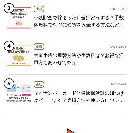
生活
2026/01/06
小銭貯金で貯まったお金はどうする？手数
料無料でATMに硬貨を入金する方法など紹
介
生活
2025/12/25
大量小銭の両替方法や手数料は？お得な活
用方もあわせて紹介
生活
2025/09/08
マイナンバーカードと健康保険証の紐づけ
はどこでする？登録方法や使い方について
詳しく解説！