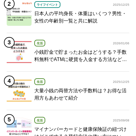
ライフイベント
2025/12/25
日本人の平均身長・体重はいくつ？男性・
女性の年齢別一覧と共に解説
生活
2026/01/06
小銭貯金で貯まったお金はどうする？手数
料無料でATMに硬貨を入金する方法など紹
介
生活
2025/12/25
大量小銭の両替方法や手数料は？お得な活
用方もあわせて紹介
生活
2025/09/08
マイナンバーカードと健康保険証の紐づけ