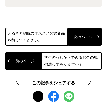
大学卒業後に国内準大手証券会社、広告代理店勤
務を経てフリーライターになりました。沖縄にふ
らっと来てから気付いたら住みついていて、目覚
ましをかけない生活がマイブームです。AFP・宅
ふるさと納税のオススメの返礼品
地建物取引主任者資格保持。
を教えてください。
お金に関する悩みは尽きないものですが、つらい
ことはなるべく考えなくても良いようにストレス
を減らすことはできます。自然体で生活できて安
学生のうちからできるお金の勉
定した家計を保持、もしもの時の備えもできると
強法ってありますか？
したら、すごくうれしいとは思いませんか？ そん
な生活を実現すべく、ライフプランや家計管理の
アドバイスをさせて頂きます。
この記事をシェアする
このライターの記事一覧を見る