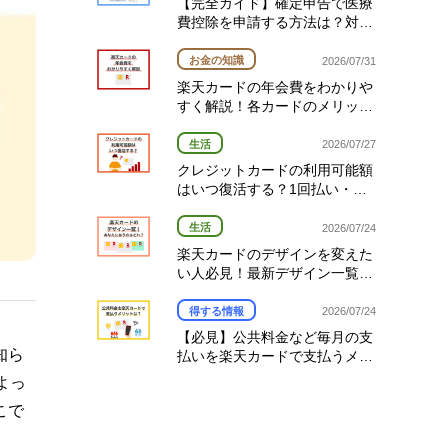
【完全ガイド】確定申告で医療
費控除を申請する方法は？対象
経費や期限を解説
お金の知識
2026/07/31
楽天カードの年会費をわかりや
すく解説！各カードのメリット
と選び方
生活
2026/07/27
クレジットカードの利用可能額
はいつ復活する？1回払い・分
割払い・リボ払い別の復活タイ
ミング完全ガイド
生活
2026/07/24
楽天カードのデザインを変えた
い人必見！最新デザイン一覧と
変更方法を解説
得する情報
2026/07/24
【必見】公共料金など毎月の支
知ら
払いを楽天カードで支払うメリ
ットとは？
よっ
こで