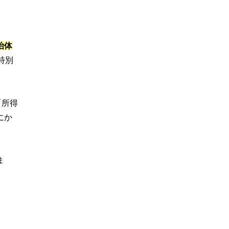
治体
特別
「所得
にか
ま