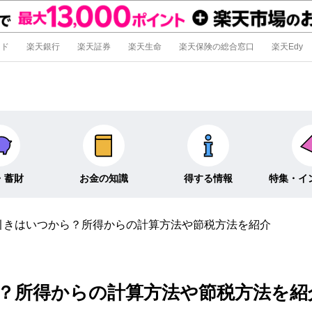
ード
楽天銀行
楽天証券
楽天生命
楽天保険の総合窓口
楽天Edy
・蓄財
お金の知識
得する情報
特集・イ
引きはいつから？所得からの計算方法や節税方法を紹介
信託
経済キーワード
ポイ活・節約術
特集
外貨預金
そのほか
キャンペーン
インタビュ
？所得からの計算方法や節税方法を紹
そのほか投資