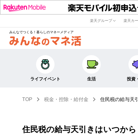
楽天グループ
楽天カ
みんなでつくる！暮らしのマネーメディア
ライフイベント
生活
投資
TOP
税金・控除・給付金
住民税の給与天
キャリア・働き方
キャッシュレス
株式・投資
結婚・出産・子育て・
節約・家計
定期預金・
教育
貯蓄
NISA
住民税の給与天引きはいつから
生活・住まい
税金・控除・給付金
iDeCo・