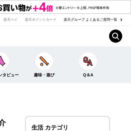
楽天ペイ
楽天ポイントカード
楽天グループ よくあるご質問一覧
ンタビュー
趣味・遊び
Q＆A
Fun！なこと
ライフイベント
ー
クイズ
生活
みんなのホンネ
投資・貯蓄
介
生活 カテゴリ
お金の知識