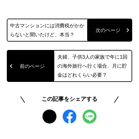
格を独学で取得しました。 記事ではなるべく専門
用語を使わず、わかりやすく説明するよう心がけ
中古マンションには消費税がかか
ています。
らないと聞いたけど、本当？
https://muumemo.com/
夫婦、子供3人の家族で年に1回
@muumemo
の海外旅行へ行く場合、月に貯
金はどれくらい必要？
このライターの記事一覧を見る
この記事をシェアする