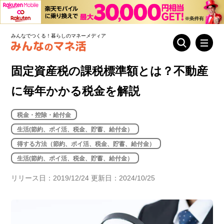
みんなでつくる！暮らしのマネーメディア
固定資産税の課税標準額とは？不動産
に毎年かかる税金を解説
税金・控除・給付金
生活(節約、ポイ活、税金、貯蓄、給付金）
得する方法（節約、ポイ活、税金、貯蓄、給付金）
生活(節約、ポイ活、税金、貯蓄、給付金）
リリース日：2019/12/24 更新日：2024/10/25