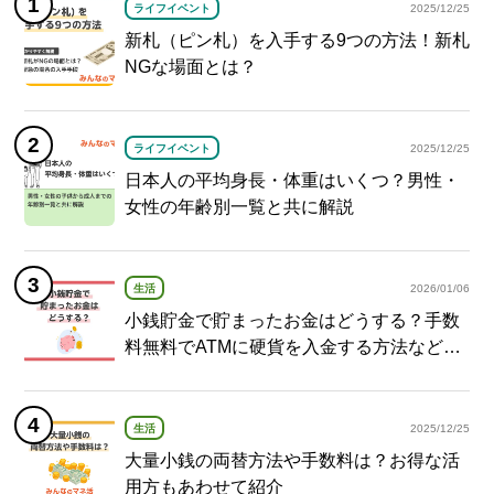
ライフイベント
2025/12/25
新札（ピン札）を入手する9つの方法！新札
NGな場面とは？
ライフイベント
2025/12/25
日本人の平均身長・体重はいくつ？男性・
女性の年齢別一覧と共に解説
生活
2026/01/06
小銭貯金で貯まったお金はどうする？手数
料無料でATMに硬貨を入金する方法など紹
介
生活
2025/12/25
大量小銭の両替方法や手数料は？お得な活
用方もあわせて紹介