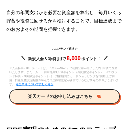
自分の年間支出から必要な資産額を算出し、毎月いくら
貯蓄や投資に回せるかを検討することで、目標達成まで
のおおよその期間を把握できます。
JCBブランド選択で
8,000
新規入会＆3回利用で
ポイント！
※入会特典2,000ポイントは、「楽天e-NAVI」に初回登録が完了した2日前後で進呈
いたします。また、カード利用特典3,000ポイント（期間限定ポイント）・JCBブラ
ンド特典（期間限定ポイント）は、対象期間にカードショッピングを3回以上ご利
用、口座振替設定期限の時点で口座振替設定がされているなど所定の条件がございま
す。
進呈条件について詳しく見る
楽天カードのお申し込みはこちら