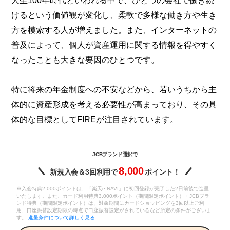
人生100年時代といわれる中で、ひとつの会社で働き続
けるという価値観が変化し、柔軟で多様な働き方や生き
方を模索する人が増えました。また、インターネットの
普及によって、個人が資産運用に関する情報を得やすく
なったことも大きな要因のひとつです。
特に将来の年金制度への不安などから、若いうちから主
体的に資産形成を考える必要性が高まっており、その具
体的な目標としてFIREが注目されています。
JCBブランド選択で
8,000
新規入会＆3回利用で
ポイント！
※入会特典2,000ポイントは、「楽天e-NAVI」に初回登録が完了した2日前後で進呈
いたします。また、カード利用特典3,000ポイント（期間限定ポイント）・JCBブラ
ンド特典（期間限定ポイント）は、対象期間にカードショッピングを3回以上ご利
用、口座振替設定期限の時点で口座振替設定がされているなど所定の条件がございま
す。
進呈条件について詳しく見る