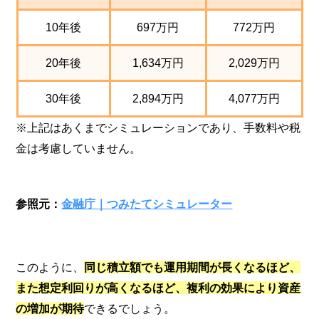
10年後
697万円
772万円
20年後
1,634万円
2,029万円
30年後
2,894万円
4,077万円
※上記はあくまでシミュレーションであり、手数料や税
金は考慮していません。
参照元：
金融庁｜つみたてシミュレーター
このように、
同じ積立額でも運用期間が長くなるほど、
また想定利回りが高くなるほど、複利の効果により資産
の増加が期待
できるでしょう。