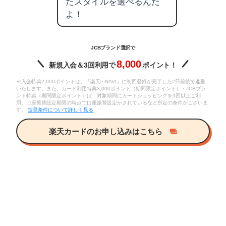
たスタイルを選べるんだ
よ！
JCBブランド選択で
8,000
新規入会＆3回利用で
ポイント！
※入会特典2,000ポイントは、「楽天e-NAVI」に初回登録が完了した2日前後で進呈
いたします。また、カード利用特典3,000ポイント（期間限定ポイント）・JCBブラ
ンド特典（期間限定ポイント）は、対象期間にカードショッピングを3回以上ご利
用、口座振替設定期限の時点で口座振替設定がされているなど所定の条件がございま
す。
進呈条件について詳しく見る
楽天カードのお申し込みはこちら