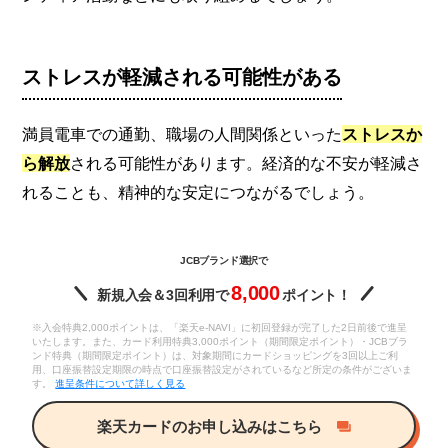
ストレスが軽減される可能性がある
満員電車での通勤、職場の人間関係といった
ストレスか
ら解放
される可能性があります。経済的な不安が軽減さ
れることも、精神的な安定につながるでしょう。
JCBブランド選択で
8,000
新規入会＆3回利用で
ポイント！
※入会特典2,000ポイントは、「楽天e-NAVI」に初回登録が完了した2日前後で進呈
いたします。また、カード利用特典3,000ポイント（期間限定ポイント）・JCBブラ
ンド特典（期間限定ポイント）は、対象期間にカードショッピングを3回以上ご利
用、口座振替設定期限の時点で口座振替設定がされているなど所定の条件がございま
す。
進呈条件について詳しく見る
楽天カードのお申し込みはこちら