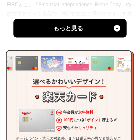
FIREとは、「Financial Independence, Retire Early」の
頭文字をとった言葉で、経済的自立と早期リタイアを意
味します。
もっと見る
ここでは、FIREというライフスタイルのメリット・デ
メリットを比較し、実現するために何をすべきか、その
具体的なステップを解説します。
年会費が
永年無料
100円
につき
1ポイント
貯まる※
安心の
セキュリティ
※一部ポイント還元の対象外、または還元率が異なる場合がご