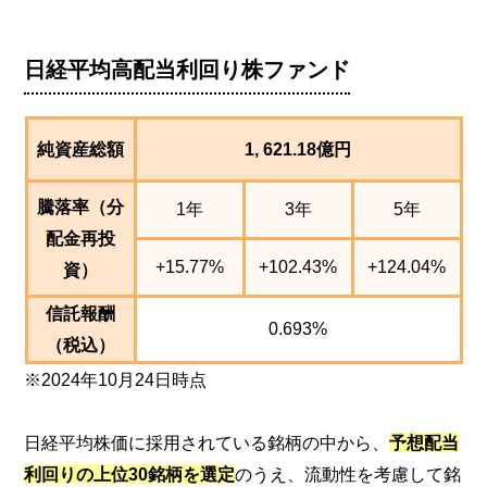
日経平均高配当利回り株ファンド
純資産総額
1, 621.18億円
騰落率（分
1年
3年
5年
配金再投
+15.77%
+102.43%
+124.04%
資）
信託報酬
0.693%
（税込）
※2024年10月24日時点
日経平均株価に採用されている銘柄の中から、
予想配当
利回りの上位30銘柄を選定
のうえ、流動性を考慮して銘