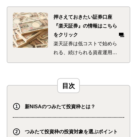
しかし、投資初心者には、銘柄や証券会社の選び方など
わからないことも多いでしょう。
押さえておきたい証券口座
『楽天証券』の情報はこちら
ここでは、投資初心者でも安心して新NISAのつみたて
をクリック
投資枠を活用できるように、基本的な知識を解説すると
楽天証券は低コストで始めら
ともに、目的別に銘柄を紹介していきます。
れる、続けられる資産運用の
サポートが特徴。 初めてで
も使いやすい商品が多く、楽
天ポイントをゲットできるサ
ービスも。 さらに楽天ポイ
ントを使っての投資で、楽天
市場でのお買い物時のポイン
新NISAのつみたて投資枠とは？
トが最大＋1倍になります
つみたて投資枠の投資対象を選ぶポイント