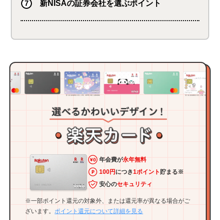
新NISAの証券会社を選ぶポイント
年会費が
永年無料
100円
につき
1ポイント
貯まる※
安心の
セキュリティ
※一部ポイント還元の対象外、または還元率が異なる場合がご
ざいます。
ポイント還元について詳細を見る