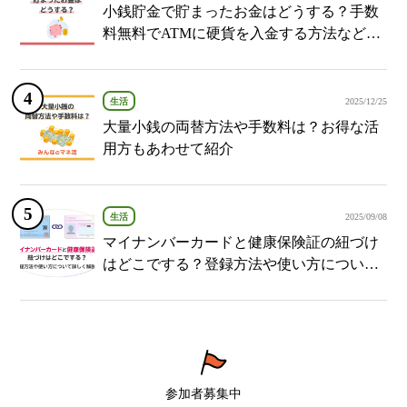
小銭貯金で貯まったお金はどうする？手数
料無料でATMに硬貨を入金する方法など紹
介
生活
2025/12/25
大量小銭の両替方法や手数料は？お得な活
用方もあわせて紹介
生活
2025/09/08
マイナンバーカードと健康保険証の紐づけ
はどこでする？登録方法や使い方について
詳しく解説！
参加者募集中