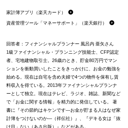
家計簿アプリ（楽天カード）
資産管理ツール「マネーサポート」（楽天銀行）
回答者：
フィナンシャルプランナー 風呂内 亜矢さん
1級ファイナンシャル・プランニング技能士、CFP認定
者、宅地建物取引士。26歳のとき、貯金80万円でマン
ションを衝動買いしたことをきっかけに、お金の勉強を
始める。現在は自宅を含め夫婦で4つの物件を保有し賃
料収入を得ている。2013年ファイナンシャルプランナ
ーとして独立。現在はテレビ、ラジオ、雑誌、新聞など
で「お金に関する情報」を精力的に発信している。 著
書に『その節約はキケンです—お金が貯まる人はなぜ家
計簿をつけないのか—（祥伝社）』、『デキる女は「抜
け目」ない（あさ出版）』などがある。