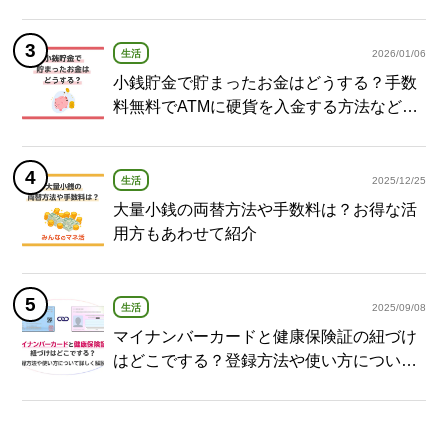
生活
2026/01/06
小銭貯金で貯まったお金はどうする？手数
料無料でATMに硬貨を入金する方法など紹
介
生活
2025/12/25
大量小銭の両替方法や手数料は？お得な活
用方もあわせて紹介
生活
2025/09/08
マイナンバーカードと健康保険証の紐づけ
はどこでする？登録方法や使い方について
詳しく解説！