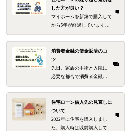
昨今ではありますが、現金一
した方が良い？
括の方がいいのか、カーロー
マイホームを新築で購入して
ンを利用した方がいいのかご
から5年が経過しています。
意見をいただけると嬉しいで
銀行からの住宅ローンの借り
す。
入れを変動金利でしている
為、近年金利上昇の気配があ
消費者金融の借金返済のコ
る昨今、住宅ローンを繰り上
ツ
げ返済しようかと考えていま
先日、家族の手術と入院に
す。また、自営業なので何が
必要な都合で消費者金融で
あるか分からないため手元に
100万円借金しました。これ
現金を持っておきたいという
まで毎月5万円くらいは貯金
気持ちもありますが、金利上
していたのですが、貯金は
住宅ローン借入先の見直しに
昇にともなって返済額が上が
同じ理由で底をつきまし
ついて
るリスクも怖いです。今無理
た。
2022年に住宅を購入しまし
をしてでも繰り上げ返済した
これまで貯金をしていた5万
た。購入時は以前購入してい