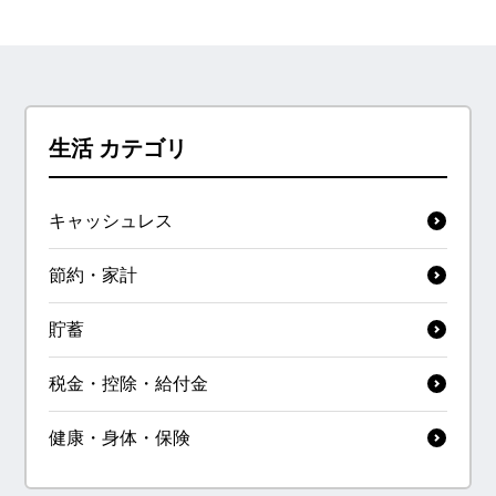
請求されないか、と懸念して
る数日前に返さなければいけ
います。
なかったのですが、まだ返せ
ていません。相手はおこって
どのように対処すればよいか
話も聞いてくれません。どう
アドバイスをいただけないで
したらいいでしょうか？
生活 カテゴリ
しょうか。
キャッシュレス
節約・家計
貯蓄
税金・控除・給付金
健康・身体・保険