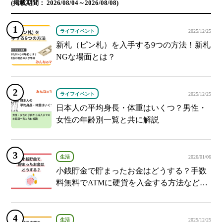
(掲載期間： 2026/08/04～2026/08/08)
ライフイベント
2025/12/25
新札（ピン札）を入手する9つの方法！新札
NGな場面とは？
ライフイベント
2025/12/25
日本人の平均身長・体重はいくつ？男性・
女性の年齢別一覧と共に解説
生活
2026/01/06
小銭貯金で貯まったお金はどうする？手数
料無料でATMに硬貨を入金する方法など紹
介
生活
2025/12/25