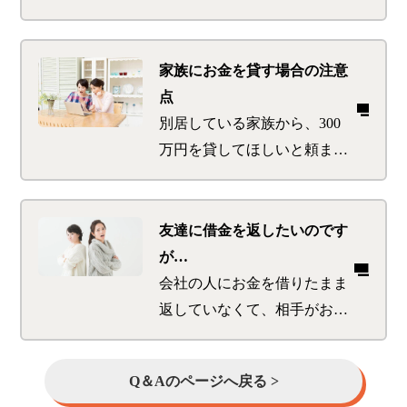
方が良いのでしょうか？
円ずつで借金を返すと2年く
たマンションの売却をまだし
らいかかってしまうのは少
ていなかったためダブルロー
し不安があります。生活は
ンの可能性もあり承認が下り
家族にお金を貸す場合の注意
切り詰めすぎない程度に早
る銀行が非常に少なく、限ら
点
く返済したいと思っていま
れた候補の中で借入先を決め
別居している家族から、300
す。無理なく借金を減らす
ました。ちょうど購入1年を
万円を貸してほしいと頼まれ
ためのアドバイスを教えて
迎えるタイミングで借入先の
ました。後日分割で返済して
いただけますか？
変更を検討したいと思ってい
もらう予定です。貸すこと自
るのですが、変更のベストタ
体は構わないのですが、貸す
友達に借金を返したいのです
イミングがあれば教えていた
ために家族の銀行口座に一括
が…
だきたいです。また変更の際
で300万円を振り込む行為、
会社の人にお金を借りたまま
どの点に注意して選ぶべきか
返済のために私の銀行口座に
返していなくて、相手がおこ
も教えてください。
振り込んでもらう行為を傍か
っています。返したいのです
らみたときに贈与だと思わ
がなかなかお金が出来ませ
Q＆Aのページへ戻る >
れ、後日税務署から贈与税を
ん。本当はこの相談をしてい