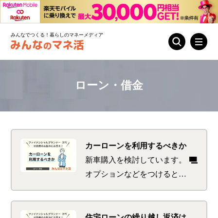
みんなでつくる！暮らしのマネーメディア
ローン・借金
カーローンを利用するべきか
新車購入を検討しています。
オプションなどをつけると貯
金をすべて使ってしまうこと
になるので、カーローンの利
用も考えています。低金利の
住宅ローンの繰り越し返済は