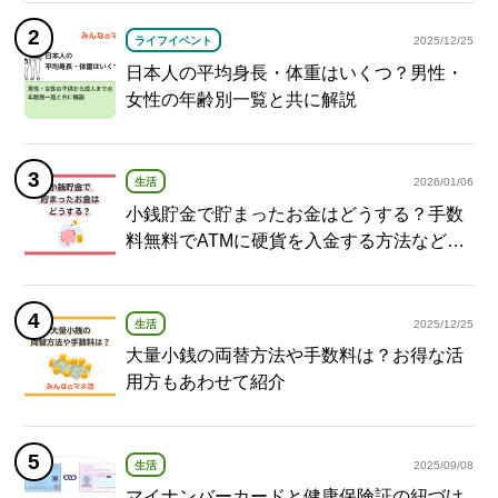
ライフイベント
2025/12/25
日本人の平均身長・体重はいくつ？男性・
女性の年齢別一覧と共に解説
生活
2026/01/06
小銭貯金で貯まったお金はどうする？手数
料無料でATMに硬貨を入金する方法など紹
介
生活
2025/12/25
大量小銭の両替方法や手数料は？お得な活
用方もあわせて紹介
生活
2025/09/08
マイナンバーカードと健康保険証の紐づけ