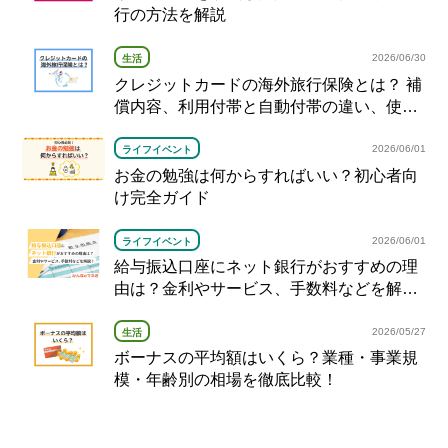
行の方法を解説
2026/06/30
生活
クレジットカードの海外旅行保険とは？ 補
償内容、利用付帯と自動付帯の違い、使い
方を解説
2026/06/01
ライフイベント
お金の勉強は何からすればいい？初心者向
け完全ガイド
2026/06/01
ライフイベント
給与振込口座にネット銀行がおすすめの理
由は？金利やサービス、手数料などを解
説！
2026/05/27
生活
ボーナスの平均額はいくら？業種・事業規
模・年齢別の相場を徹底比較！