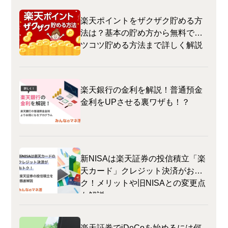
楽天ポイントをザクザク貯める方
法は？基本の貯め方から無料でコ
ツコツ貯める方法まで詳しく解説
楽天銀行の金利を解説！普通預金
金利をUPさせる裏ワザも！？
新NISAは楽天証券の投信積立「楽
天カード」クレジット決済がおト
ク！メリットや旧NISAとの変更点
も解説
楽天証券でiDeCoを始めるには何