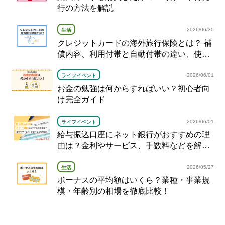
行の方法を解説
2026/06/30
生活
クレジットカードの海外旅行保険とは？ 補
償内容、利用付帯と自動付帯の違い、使い
方を解説
2026/06/01
ライフイベント
お金の勉強は何からすればいい？初心者向
け完全ガイド
2026/06/01
ライフイベント
給与振込口座にネット銀行がおすすめの理
由は？金利やサービス、手数料などを解
説！
2026/05/27
生活
ボーナスの平均額はいくら？業種・事業規
模・年齢別の相場を徹底比較！