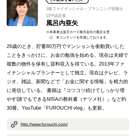
1級ファイナンシャル・プランニング技能士
CFP認定者
風呂内亜矢
※本著者は楽天カード株式会社の委託を受
け、本コンテンツを作成しております。
26歳のとき、貯蓄80万円でマンションを衝動買いした
ことをきっかけに、お金の勉強を始める。現在は夫婦で
複数の物件を保有し賃料収入を得ている。2013年ファ
イナンシャルプランナーとして独立。現在はテレビ、ラ
ジオ、雑誌、新聞などで「お金に関する情報」を精力的
に発信している。 書籍は『コツコツ続けてしっかり増
やす!誰でもできるNISAの教科書（ナツメ社）』など約
30冊。YouTube「FUROUCHI vlog」も更新。
http://www.furouchi.com/