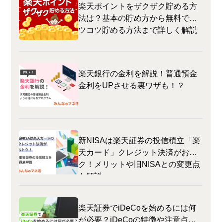
楽天ポイントをザクザク貯める方
法は？基本の貯め方から無料でコ
ツコツ貯める方法まで詳しく解説
楽天銀行の金利を解説！普通預金
金利をUPさせる裏ワザも！？
新NISAは楽天証券の投信積立「楽
天カード」クレジット決済がおト
ク！メリットや旧NISAとの変更点
も解説
楽天証券でiDeCoを始めるには何
が必要？iDeCoの特徴や注意点な