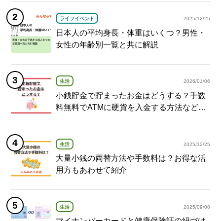
ライフイベント
2025/12/25
日本人の平均身長・体重はいくつ？男性・
女性の年齢別一覧と共に解説
生活
2026/01/06
小銭貯金で貯まったお金はどうする？手数
料無料でATMに硬貨を入金する方法など紹
介
生活
2025/12/25
大量小銭の両替方法や手数料は？お得な活
用方もあわせて紹介
生活
2025/09/08
マイナンバーカードと健康保険証の紐づけ