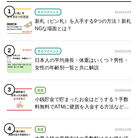
ライフイベント
2025/12/25
新札（ピン札）を入手する9つの方法！新札
NGな場面とは？
ライフイベント
2025/12/25
日本人の平均身長・体重はいくつ？男性・
女性の年齢別一覧と共に解説
生活
2026/01/06
小銭貯金で貯まったお金はどうする？手数
料無料でATMに硬貨を入金する方法など紹
介
生活
2025/12/25