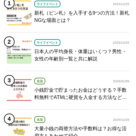
ライフイベント
2025/12/25
新札（ピン札）を入手する9つの方法！新札
NGな場面とは？
ライフイベント
2025/12/25
日本人の平均身長・体重はいくつ？男性・
女性の年齢別一覧と共に解説
生活
2026/01/06
小銭貯金で貯まったお金はどうする？手数
料無料でATMに硬貨を入金する方法など紹
介
生活
2025/12/25
大量小銭の両替方法や手数料は？お得な活
用方もあわせて紹介