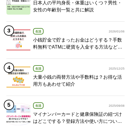
日本人の平均身長・体重はいくつ？男性・
女性の年齢別一覧と共に解説
生活
2026/01/06
小銭貯金で貯まったお金はどうする？手数
料無料でATMに硬貨を入金する方法など紹
介
生活
2025/12/25
大量小銭の両替方法や手数料は？お得な活
用方もあわせて紹介
生活
2025/09/08
マイナンバーカードと健康保険証の紐づけ
はどこでする？登録方法や使い方について
詳しく解説！