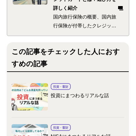
詳しく紹介
国内旅行保険の概要、国内旅
行保険が付帯したクレジット
カードの選び方をまとめまし
た。クレジットカードの種類
この記事をチェックした人におす
によっては、旅行中のトラブ
ルに備えられる国内旅行保険
すめの記事
が付帯しています。国内旅行
保険の内容を把握しておきた
い方は、ぜひご一読くださ
投資・蓄財
投資にまつわるリアルな話
い。
投資・蓄財