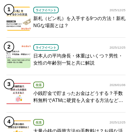
ライフイベント
2025/12/25
新札（ピン札）を入手する9つの方法！新札
NGな場面とは？
ライフイベント
2025/12/25
日本人の平均身長・体重はいくつ？男性・
女性の年齢別一覧と共に解説
生活
2026/01/06
小銭貯金で貯まったお金はどうする？手数
料無料でATMに硬貨を入金する方法など紹
介
生活
2025/12/25
大量小銭の両替方法や手数料は？お得な活