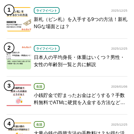
ライフイベント
2025/12/25
新札（ピン札）を入手する9つの方法！新札
NGな場面とは？
ライフイベント
2025/12/25
日本人の平均身長・体重はいくつ？男性・
女性の年齢別一覧と共に解説
生活
2026/01/06
小銭貯金で貯まったお金はどうする？手数
料無料でATMに硬貨を入金する方法など紹
介
生活
2025/12/25
大量小銭の両替方法や手数料は？お得な活