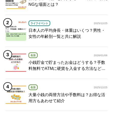
NGな場面とは？
ライフイベント
2025/12/25
日本人の平均身長・体重はいくつ？男性・
女性の年齢別一覧と共に解説
生活
2026/01/06
小銭貯金で貯まったお金はどうする？手数
料無料でATMに硬貨を入金する方法など紹
介
生活
2025/12/25
大量小銭の両替方法や手数料は？お得な活
用方もあわせて紹介