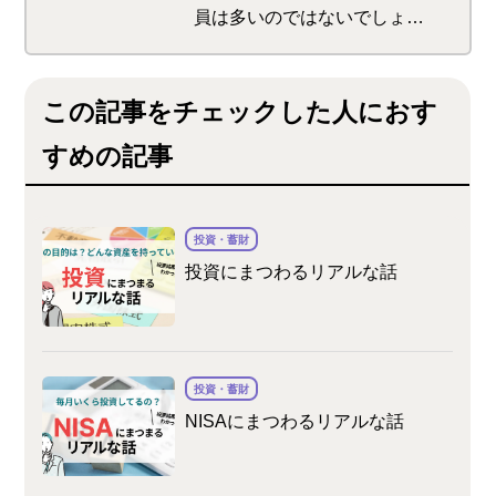
員は多いのではないでしょう
か。ボーナスとは、毎月の給
与とは別で支給される特別な
この記事をチェックした人におす
給与、賞与のことです。ここ
では、ボーナスの支給時期や
すめの記事
平均支給額などを紹介しま
す。また、年代別の年間ボー
ナス平均支給額や手取り額の
投資・蓄財
投資にまつわるリアルな話
計算方法なども併せてチェッ
クしましょう。
投資・蓄財
NISAにまつわるリアルな話