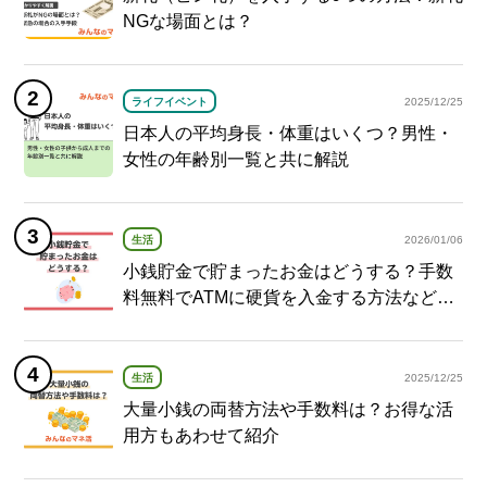
NGな場面とは？
ライフイベント
2025/12/25
日本人の平均身長・体重はいくつ？男性・
女性の年齢別一覧と共に解説
生活
2026/01/06
小銭貯金で貯まったお金はどうする？手数
料無料でATMに硬貨を入金する方法など紹
介
生活
2025/12/25
大量小銭の両替方法や手数料は？お得な活
用方もあわせて紹介