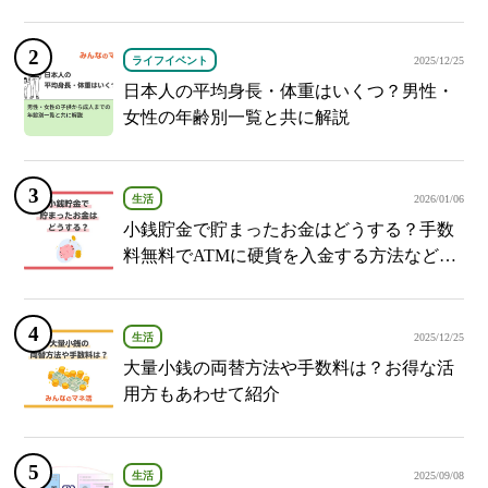
ライフイベント
2025/12/25
日本人の平均身長・体重はいくつ？男性・
女性の年齢別一覧と共に解説
生活
2026/01/06
小銭貯金で貯まったお金はどうする？手数
料無料でATMに硬貨を入金する方法など紹
介
生活
2025/12/25
大量小銭の両替方法や手数料は？お得な活
用方もあわせて紹介
生活
2025/09/08