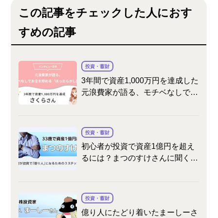
この記事をチェックした人におす
すめの記事
投資・蓄財
3年間で資産1,000万円を達成した
元浪費家が語る、モチベなしでお
金を貯める「ほったらかし投資」
投資・蓄財
初心者が投資で資産1億円を超え
るには？まつのすけさんに聞く3
つのステップ
投資・蓄財
億り人にたどり着いたまーしーさ