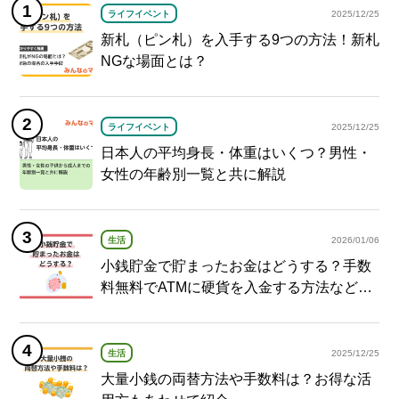
ライフイベント
2025/12/25
新札（ピン札）を入手する9つの方法！新札
NGな場面とは？
ライフイベント
2025/12/25
日本人の平均身長・体重はいくつ？男性・
女性の年齢別一覧と共に解説
生活
2026/01/06
小銭貯金で貯まったお金はどうする？手数
料無料でATMに硬貨を入金する方法など紹
介
生活
2025/12/25
大量小銭の両替方法や手数料は？お得な活