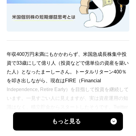
年収400万円未満にもかかわらず、米国急成長株集中投
資で33歳にして億り人（投資などで億単位の資産を築い
た人）となったまーしーさん。トータルリターン400％
を叩き出しながら、現在はFIRE（Financial
Independence, Retire Early）を目指して投資を継続して
います。一見すごい人に見えますが、実は資産運用の知
識はなく、積立貯金からスタートしたそうです。Twitter
フォロワー5万4,000人超え、「米国株投資で爆速1億
もっと見る
円」を出版するなどインフルエンサーでもあるまーしー
さんに投資に対する哲学をお聞きしました。