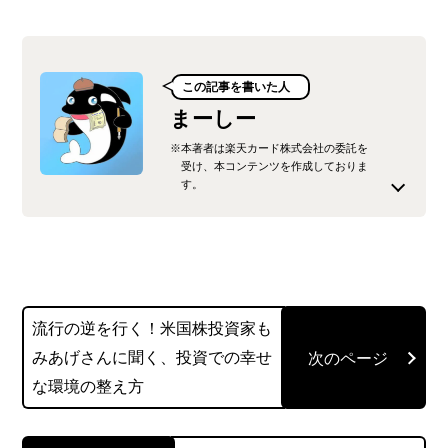
この記事を書いた人
まーしー
※本著者は楽天カード株式会社の委託を
受け、本コンテンツを作成しておりま
す。
33歳・年収400万未満の平凡なサラリーマンが米国
急成長株集中投資で経済的自由を掴むまでの軌跡
を発信。投資歴7年、33歳で目標だった億り人到
達。さらなる資産増を目指しながらもFIREに向け
流行の逆を行く！米国株投資家も
て活動中。
みあげさんに聞く、投資での幸せ
著書『米国株投資で爆速1億円』
な環境の整え方
@maasi_kabuo