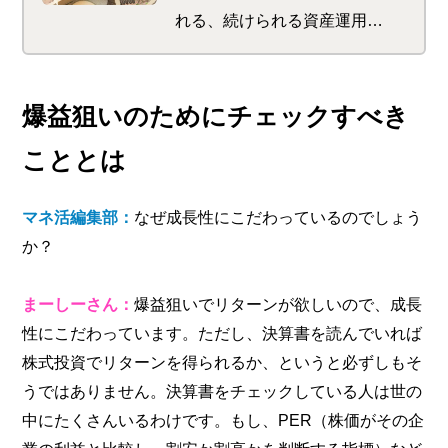
れる、続けられる資産運用の
サポートが特徴。 初めてで
も使いやすい商品が多く、楽
天ポイントをゲットできるサ
爆益狙いのためにチェックすべき
ービスも。 さらに楽天ポイ
こととは
ントを使っての投資で、楽天
市場でのお買い物時のポイン
マネ活編集部：
なぜ成長性にこだわっているのでしょう
トが最大＋1倍になります
か？
まーしーさん：
爆益狙いでリターンが欲しいので、成長
性にこだわっています。ただし、決算書を読んでいれば
株式投資でリターンを得られるか、というと必ずしもそ
うではありません。決算書をチェックしている人は世の
中にたくさんいるわけです。もし、PER（株価がその企