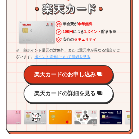
年会費が
永年無料
100円
につき
1ポイント
貯まる※
安心の
セキュリティ
※一部ポイント還元の対象外、または還元率が異なる場合がご
ざいます。
ポイント還元について詳細を見る
楽天カードのお申し込み
楽天カードの詳細を見る