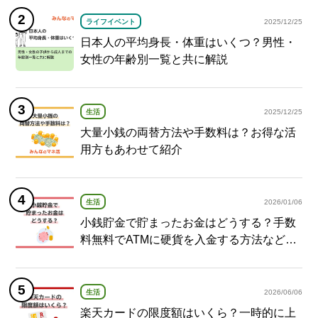
ライフイベント
2025/12/25
日本人の平均身長・体重はいくつ？男性・
女性の年齢別一覧と共に解説
生活
2025/12/25
大量小銭の両替方法や手数料は？お得な活
用方もあわせて紹介
生活
2026/01/06
小銭貯金で貯まったお金はどうする？手数
料無料でATMに硬貨を入金する方法など紹
介
生活
2026/06/06
楽天カードの限度額はいくら？一時的に上