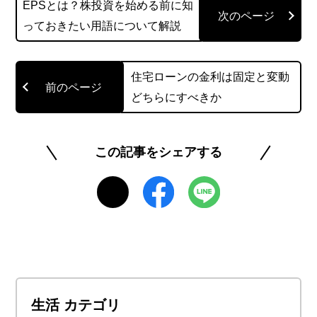
EPSとは？株投資を始める前に知
を使い分けながら、自分にとって最適な使い方を
っておきたい用語について解説
模索中。毎月貯まっていくポイントを見ながらそ
の使い方を考えるのが、ひそかな楽しみです。趣
味はラーメンの食べ歩きです。
住宅ローンの金利は固定と変動
どちらにすべきか
このライターの記事一覧を見る
この記事をシェアする
生活 カテゴリ