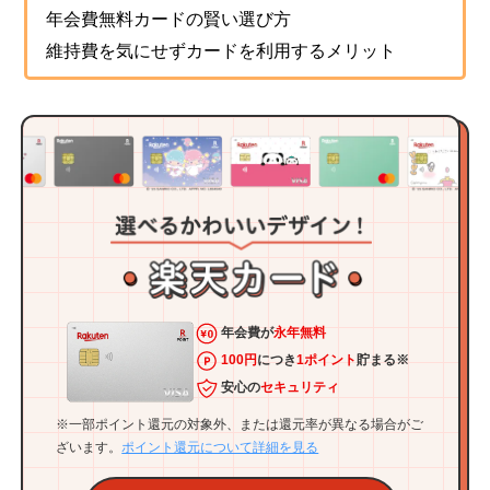
年会費無料カードの賢い選び方
維持費を気にせずカードを利用するメリット
年会費が
永年無料
100円
につき
1ポイント
貯まる※
安心の
セキュリティ
※一部ポイント還元の対象外、または還元率が異なる場合がご
ざいます。
ポイント還元について詳細を見る