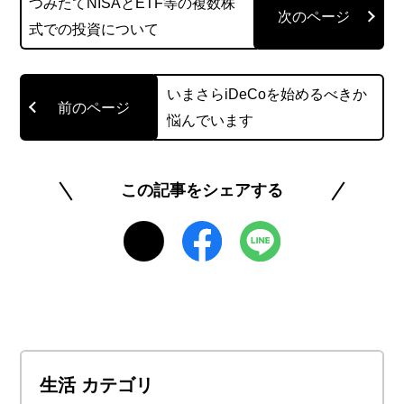
つみたてNISAとETF等の複数株
を使い分けながら、自分にとって最適な使い方を
式での投資について
模索中。毎月貯まっていくポイントを見ながらそ
の使い方を考えるのが、ひそかな楽しみです。趣
味はラーメンの食べ歩きです。
いまさらiDeCoを始めるべきか
悩んでいます
このライターの記事一覧を見る
この記事をシェアする
生活 カテゴリ