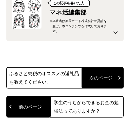
この記事を書いた人
マネ活編集部
※本著者は楽天カード株式会社の委託を
受け、本コンテンツを作成しておりま
す。
楽天カード株式会社が運営するオウンドメディ
ア、「みんなのマネ活」の公式編集チームです。
楽天カードをはじめとする楽天グループの金融サ
ふるさと納税のオススメの返礼品
ービスに精通した社員が、最新のキャンペーン情
を教えてください。
報から、生活に役立つ節約術、少し難しい法律や
制度の解説まで、「お金の知っておきたい」を分
かりやすく噛み砕いてお届けします。
学生のうちからできるお金の勉
強法ってありますか？
読者の皆様が、貯まったポイントで賢くお買い物
を楽しみ、将来にわたって安心できるマネーリテ