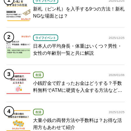
ライフイベント
2025/12/25
新札（ピン札）を入手する9つの方法！新札
NGな場面とは？
ライフイベント
2025/12/25
日本人の平均身長・体重はいくつ？男性・
女性の年齢別一覧と共に解説
生活
2026/01/06
小銭貯金で貯まったお金はどうする？手数
料無料でATMに硬貨を入金する方法など紹
介
生活
2025/12/25
大量小銭の両替方法や手数料は？お得な活
用方もあわせて紹介