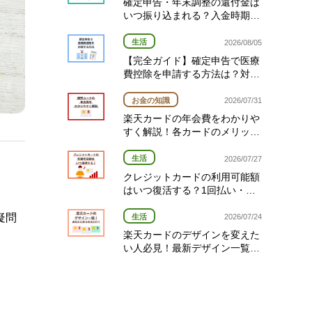
確定申告・年末調整の還付金は
いつ振り込まれる？入金時期と
対象者を確認！
生活
2026/08/05
【完全ガイド】確定申告で医療
費控除を申請する方法は？対象
経費や期限を解説
お金の知識
2026/07/31
楽天カードの年会費をわかりや
すく解説！各カードのメリット
と選び方
生活
2026/07/27
クレジットカードの利用可能額
はいつ復活する？1回払い・分
割払い・リボ払い別の復活タイ
ミング完全ガイド
疑問
生活
2026/07/24
楽天カードのデザインを変えた
い人必見！最新デザイン一覧と
変更方法を解説