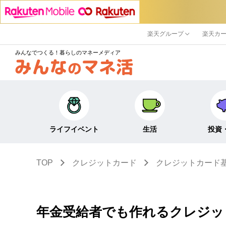
楽天グループ
楽天カ
みんなでつくる！暮らしのマネーメディア
ライフイベント
生活
投資
TOP
クレジットカード
クレジットカード
キャリア・働き方
キャッシュレス
株式・投資
結婚・出産・子育て・
節約・家計
定期預金・
教育
貯蓄
NISA
年金受給者でも作れるクレジッ
生活・住まい
税金・控除・給付金
iDeCo・