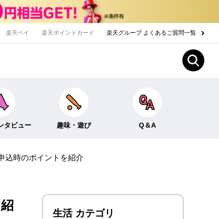
楽天ペイ
楽天ポイントカード
楽天グループ よくあるご質問一覧
ンタビュー
趣味・遊び
Q＆A
申込時のポイントを紹介
Fun！なこと
ライフイベント
ー
クイズ
生活
みんなのホンネ
投資・貯蓄
を紹
生活 カテゴリ
お金の知識