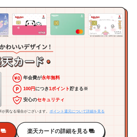
年会費が
永年無料
100円
につき
1ポイント
貯まる※
安心の
セキュリティ
率が異なる場合がございます。
ポイント還元について詳細を見る
楽天カードの詳細を見る