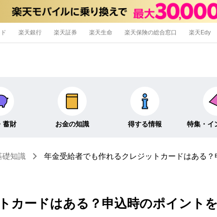
ード
楽天銀行
楽天証券
楽天生命
楽天保険の総合窓口
楽天Edy
・蓄財
お金の知識
得する情報
特集・イ
基礎知識
年金受給者でも作れるクレジットカードはある？
信託
経済キーワード
ポイ活・節約術
特集
外貨預金
そのほか
キャンペーン
インタビュ
トカードはある？申込時のポイント
そのほか投資