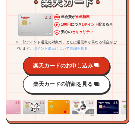
年会費が
永年無料
100円
につき
1ポイント
貯まる※
安心の
セキュリティ
※一部ポイント還元の対象外、または還元率が異なる場合がご
ざいます。
ポイント還元について詳細を見る
楽天カードのお申し込み
楽天カードの詳細を見る