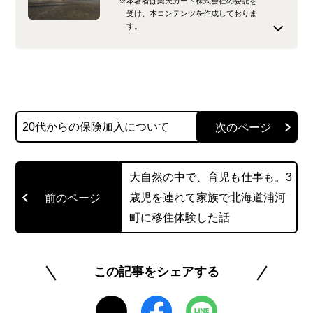
※本著者は楽天カード株式会社の委託を
受け、本コンテンツを作成しておりま
す。
大学卒業後、ライティング事務所に就職。2017年
に独立し、フリーライターとして活動。現在は金
融・経済系を中心にクレジットカードや投資など
の記事も手掛けております。ライティングを行う
20代からの保険加入について
時には「分かりやすく・読みやすく・おもしろ
く」を心がけています。
大自然の中で、育児も仕事も。3
このライターの記事一覧を見る
歳児を連れて家族で北海道浦河
町に移住体験した話
この記事をシェアする