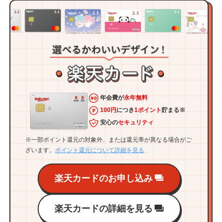
年会費が
永年無料
100円
につき
1ポイント
貯まる※
安心の
セキュリティ
※一部ポイント還元の対象外、または還元率が異なる場合がご
ざいます。
ポイント還元について詳細を見る
楽天カードのお申し込み
楽天カードの詳細を見る