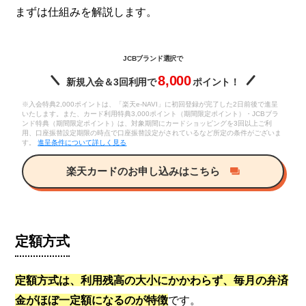
まずは仕組みを解説します。
JCBブランド選択で
8,000
新規入会＆3回利用で
ポイント！
※入会特典2,000ポイントは、「楽天e-NAVI」に初回登録が完了した2日前後で進呈
いたします。また、カード利用特典3,000ポイント（期間限定ポイント）・JCBブラ
ンド特典（期間限定ポイント）は、対象期間にカードショッピングを3回以上ご利
用、口座振替設定期限の時点で口座振替設定がされているなど所定の条件がございま
す。
進呈条件について詳しく見る
楽天カードのお申し込みはこちら
定額方式
定額方式は、利用残高の大小にかかわらず、毎月の弁済
金がほぼ一定額になるのが特徴
です。