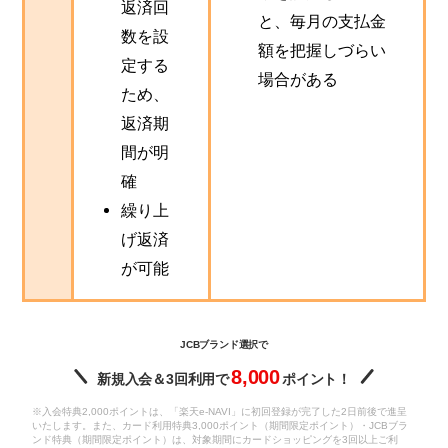
返済回
と、毎月の支払金
数を設
額を把握しづらい
定する
場合がある
ため、
返済期
間が明
確
繰り上
げ返済
が可能
JCBブランド選択で
8,000
新規入会＆3回利用で
ポイント！
※入会特典2,000ポイントは、「楽天e-NAVI」に初回登録が完了した2日前後で進呈
いたします。また、カード利用特典3,000ポイント（期間限定ポイント）・JCBブラ
ンド特典（期間限定ポイント）は、対象期間にカードショッピングを3回以上ご利