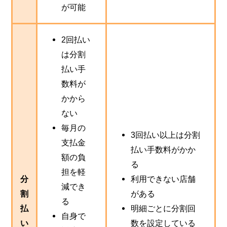
が可能
2回払い
は分割
払い手
数料が
かから
ない
毎月の
3回払い以上は分割
支払金
払い手数料がかか
額の負
る
担を軽
分
利用できない店舗
減でき
割
がある
る
払
明細ごとに分割回
自身で
い
数を設定している