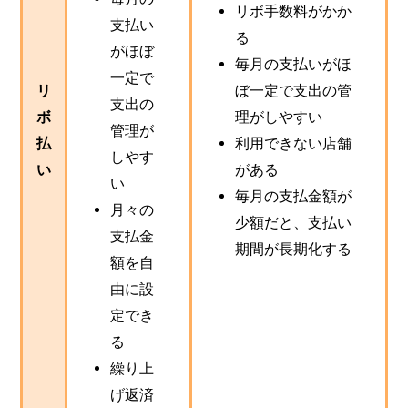
リボ手数料がかか
支払い
る
がほぼ
毎月の支払いがほ
一定で
リ
ぼ一定で支出の管
支出の
ボ
理がしやすい
管理が
払
利用できない店舗
しやす
い
がある
い
毎月の支払金額が
月々の
少額だと、支払い
支払金
期間が長期化する
額を自
由に設
定でき
る
繰り上
げ返済