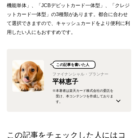
機能単体」、「JCBデビットカード一体型」、「クレジ
ットカード一体型」の3種類があります。都合に合わせ
て選択できますので、キャッシュカードをより便利に利
用したい人にもおすすめです。
この記事を書いた人
ファイナンシャル・プランナー
平林恵子
※本著者は楽天カード株式会社の委託を
受け、本コンテンツを作成しておりま
す。
人事労務関係の仕事からライターへ転身。経験を
活かしてコラム執筆を行っています。2017年、見
識を深めるためにFPの資格を取得しました。税金
この記事をチェックした人にはコ
や給与計算などに詳しくない方にもわかりやすい