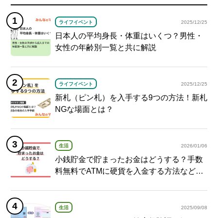
ライフイベント
2025/12/25
日本人の平均身長・体重はいくつ？男性・
女性の年齢別一覧と共に解説
ライフイベント
2025/12/25
新札（ピン札）を入手する9つの方法！新札
NGな場面とは？
生活
2026/01/06
小銭貯金で貯まったお金はどうする？手数
料無料でATMに硬貨を入金する方法など紹
介
生活
2025/09/08