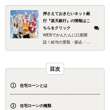
押さえておきたいネット銀
行『楽天銀行』の情報はこ
ちらをクリック
WEBでかんたんに口座開
設！給与の受取・振込・口
座振替でもポイントが貯ま
る！使える！提携コンビニ
ATMでの入出金手数料も月
最大7回無料（※スーパー
VIPの場合）になるなどお得
です！
住宅ローンとは
住宅ローンの種類