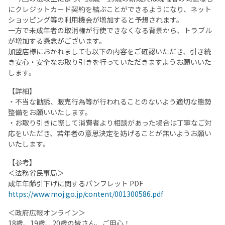
にクレジットカード契約を結ぶことができるようになり、ネット
ショッピング等の利用機会が増加すると予想されます。
一方で未成年者の取消権が行使できなくなる背景から、トラブル
が増加する懸念がございます。
加盟店様におかれましても以下の内容をご確認いただき、引き続
き安心・安全なお取り引きを行っていただきますようお願いいた
します。
【詳細】
・不当な勧誘、販売行為等が行われることのないよう適切な態勢
整備をお願いいたします。
・お取り引きに際して消費者より相談があった場合は丁寧なご対
応をいただき、若年者の意思決定を妨げることが無いようお願い
いたします。
【参考】
＜法務省民事局＞
成年年齢引下げに関するパンフレット PDF
https://www.moj.go.jp/content/001300586.pdf
＜政府広報オンライン＞
18歳、19歳、20歳の皆さん、ご用心！