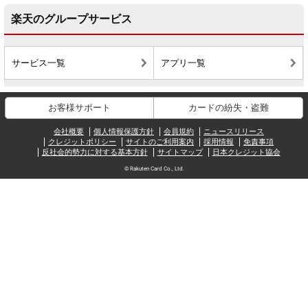
楽天のグループサービス
サービス一覧
アプリ一覧
お客様サポート
カードの紛失・盗難
会社概要
個人情報保護方針
会員規約
ニュースリリース
クレジットポリシー
サイトのご利用案内
採用情報
免責事項
反社会的勢力に対する基本方針
サイトマップ
日本クレジット協会
© Rakuten Card Co., Ltd.