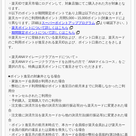
・楽天IDで楽天市場にログインして、対象店舗にてご購入された方が対象とな
ります。
※以下のポイントが期間限定ポイントであり上限は以下のとおりになります。
楽天カードのご利用特典ポイント:月間5,000～15,000ポイント(対象カードによ
り異なります。詳細は
スーパーポイントアッププログラム
より確認下さい。)
・
楽天ポイントについて詳しくはこちら
・
期間限定ポイントについて詳しくはこちら
※楽天カードに登録されている楽天IDおよび、ポイント口座とは、楽天カード
のご利用ポイントが進呈される楽天IDおよび、ポイント口座のことをさしま
す。
＜楽天ANAマイレージクラブカードについて＞
・楽天ANAマイレージクラブカードをお持ちの方で「ANAマイルコース」をご
選択の方も、特典は楽天ポイントにて進呈させていただきます。
■ポイント進呈の対象外となる場合
・家族カード会員様が利用された場合
・弊社にカード利用情報がポイント進呈日の前月末までに到着しなかったご利
用分
・キャンセルされたご利用分
・予約購入、定期購入でのご利用分
・注文後に決済方法を他の決済方法(銀行振込等)から楽天カードに変更された場
合
・注文後に決済方法を楽天カードから他の決済方法(銀行振込等)に変更された場
合
・ポイント進呈月の前月末時点で、本カード会員様が楽天会員および楽天カー
ド会員の規約の違反または資格を喪失している場合
・ポイント進呈月の前月末時点で、本カード会員様が弊社会員規約(第19条)に基