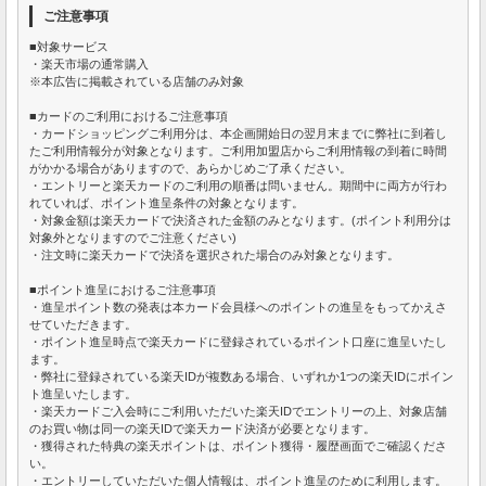
ご注意事項
■対象サービス
・楽天市場の通常購入
※本広告に掲載されている店舗のみ対象
■カードのご利用におけるご注意事項
・カードショッピングご利用分は、本企画開始日の翌月末までに弊社に到着し
たご利用情報分が対象となります。ご利用加盟店からご利用情報の到着に時間
がかかる場合がありますので、あらかじめご了承ください。
・エントリーと楽天カードのご利用の順番は問いません。期間中に両方が行わ
れていれば、ポイント進呈条件の対象となります。
・対象金額は楽天カードで決済された金額のみとなります。(ポイント利用分は
対象外となりますのでご注意ください)
・注文時に楽天カードで決済を選択された場合のみ対象となります。
■ポイント進呈におけるご注意事項
・進呈ポイント数の発表は本カード会員様へのポイントの進呈をもってかえさ
せていただきます。
・ポイント進呈時点で楽天カードに登録されているポイント口座に進呈いたし
ます。
・弊社に登録されている楽天IDが複数ある場合、いずれか1つの楽天IDにポイン
ト進呈いたします。
・楽天カードご入会時にご利用いただいた楽天IDでエントリーの上、対象店舗
のお買い物は同一の楽天IDで楽天カード決済が必要となります。
・獲得された特典の楽天ポイントは、ポイント獲得・履歴画面でご確認くださ
い。
・エントリーしていただいた個人情報は、ポイント進呈のために利用します。