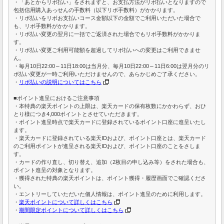
・「あとからリボ払い」をされますと、お支払方法がリボ払いとなりますので
包括信用購入あっせんの手数料（以下リボ手数料）がかかります。
・リボ払いをリボお支払いコース金額以下の金額でご利用いただいた場合で
も、リボ手数料がかかります。
・リボ払い変更の翌月に一括でご返済された場合でもリボ手数料がかかりま
す。
・リボ払い変更ご利用可能額を超過してリボ払いへの変更はご利用できませ
ん。
・毎月10日22:00～11日18:00は当月分、毎月10日22:00～11日6:00は翌月分のリ
ボ払い変更が一時ご利用いただけませんので、あらかじめご了承ください。
・
リボ払いの説明についてはこちら
■ポイント進呈におけるご注意事項
・本特典の楽天ポイントの上限は、楽天カードの保有枚数にかかわらず、おひ
とり様につき4,000ポイントとさせていただきます。
・ポイント進呈時点で楽天カードに登録されているポイント口座に進呈いたし
ます。
・楽天カードに登録されている楽天IDおよび、ポイント口座とは、楽天カード
のご利用ポイントが進呈される楽天IDおよび、ポイント口座のことをさしま
す。
・カードの作り直し、切り替え、追加（2枚目の申し込み等）をされた場合も、
ポイント進呈の対象となります。
・獲得された特典の楽天ポイントは、ポイント獲得・履歴画面でご確認くださ
い。
・エントリーしていただいた個人情報は、ポイント進呈のために利用します。
・
楽天ポイントについて詳しくはこちら
・
期間限定ポイントについて詳しくはこちら