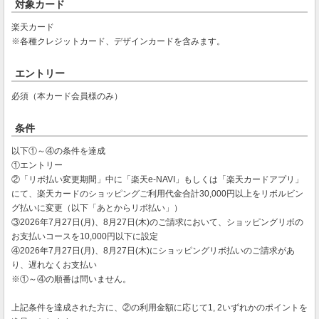
対象カード
楽天カード
※各種クレジットカード、デザインカードを含みます。
エントリー
必須（本カード会員様のみ）
条件
以下①～④の条件を達成
①エントリー
②「リボ払い変更期間」中に「楽天e-NAVI」もしくは「楽天カードアプリ」
にて、楽天カードのショッピングご利用代金合計30,000円以上をリボルビン
グ払いに変更（以下「あとからリボ払い」）
③2026年7月27日(月)、8月27日(木)のご請求において、ショッピングリボの
お支払いコースを10,000円以下に設定
④2026年7月27日(月)、8月27日(木)にショッピングリボ払いのご請求があ
り、遅れなくお支払い
※①～④の順番は問いません。
上記条件を達成された方に、②の利用金額に応じて1, 2いずれかのポイントを