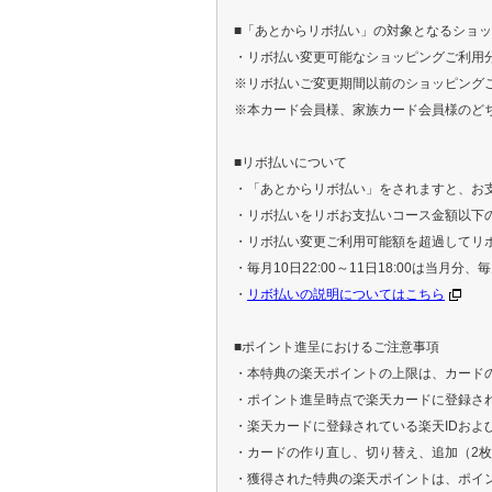
■「あとからリボ払い」の対象となるショ
・リボ払い変更可能なショッピングご利用分
※リボ払いご変更期間以前のショッピング
※本カード会員様、家族カード会員様のど
■リボ払いについて
・「あとからリボ払い」をされますと、お
・リボ払いをリボお支払いコース金額以下
・リボ払い変更ご利用可能額を超過してリ
・毎月10日22:00～11日18:00は当月
・
リボ払いの説明についてはこちら
■ポイント進呈におけるご注意事項
・本特典の楽天ポイントの上限は、カードの
・ポイント進呈時点で楽天カードに登録さ
・楽天カードに登録されている楽天IDおよ
・カードの作り直し、切り替え、追加（
2
・獲得された特典の楽天ポイントは、ポイ