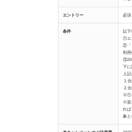
エントリー
必須
条件
以下
①エ
②「
利用
③2
下に
上記
1.
2.
※①
※楽
れば
象と