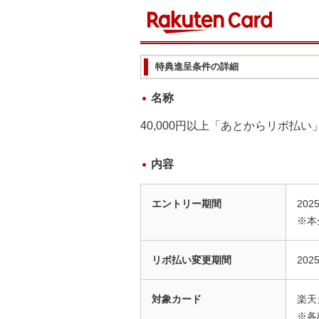
特典進呈条件の詳細
名称
40,000円以上「あとからリボ払い
内容
エントリー期間
202
※本
リボ払い変更期間
202
対象カード
楽天
※各