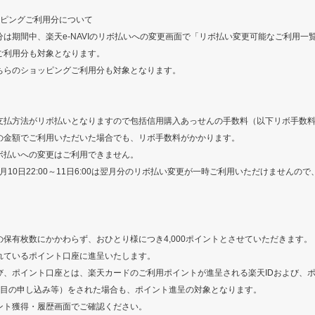
ッピングご利用分について
は期間中、楽天e-NAVIのリボ払いへの変更画面で「リボ払い変更可能なご利用一
ご利用分も対象となります。
ちらのショッピングご利用分も対象となります。
支払方法がリボ払いとなりますので包括信用購入あっせんの手数料（以下リボ手数
の金額でご利用いただいた場合でも、リボ手数料がかかります。
ボ払いへの変更はご利用できません。
分、毎月10日22:00～11日6:00は翌月分のリボ払い変更が一時ご利用いただけません
保有枚数にかかわらず、おひとり様につき4,000ポイントとさせていただきます。
れているポイント口座に進呈いたします。
び、ポイント口座とは、楽天カードのご利用ポイントが進呈される楽天IDおよび、
枚目の申し込み
等）をされた場合も、ポイント進呈の対象となります。
ント獲得・履歴画面でご確認ください。