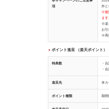
本キャンペーンのご注意事
20
項
外と
※複
ます
※楽
お引
※再
ポイント進呈 （楽天ポイント）
特典数
・合
・合
進呈先
本カ
ポイント種類
期間