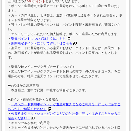
とり様につき
500ポイント
とさせていただきます。
・ポイント進呈時点で楽天カードに登録されているポイント口座に進呈いたし
ます。
・カードの作り直し、切り替え、追加（2枚目申し込み等）をされた場合も、ポ
イント進呈の対象となります。
・獲得された特典の楽天ポイントは、ポイント獲得・履歴画面でご確認くださ
い。
・エントリーしていただいた個人情報は、ポイント進呈のために利用します。
・
楽天ポイントについて詳しくはこちら
・
期間限定ポイントについて詳しくはこちら
※楽天カードに登録されている楽天IDおよび、ポイント口座とは、楽天カード
のご利用ポイントが進呈される楽天IDおよび、ポイント口座のことをさしま
す。
＜楽天ANAマイレージクラブカードについて＞
・楽天ANAマイレージクラブカードをお持ちの方で「ANAマイルコース」をご
選択の方も、特典は楽天ポイントにて進呈させていただきます。
■そのほかご注意事項
・本企画は、途中で変更・中止する場合がございます。
■ポイント進呈の対象外となる場合
・
「楽天カード利用ポイント」が進呈対象外となるご利用分（詳しくは必ずこ
ちらからご確認ください）
・
公共料金やネットショッピングなどのご利用分（詳しくは必ずこちらからご
確認ください）
・キャンセルされたご利用分
・本カード会員様がご利用いただいた楽天カードに登録されているポイント口