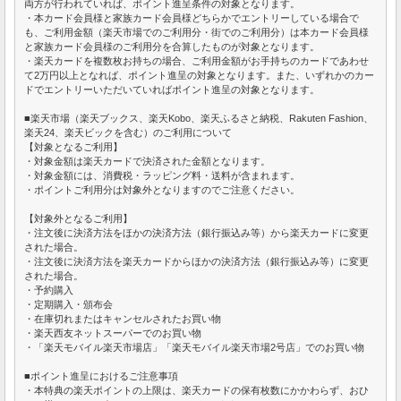
両方が行われていれば、ポイント進呈条件の対象となります。
・本カード会員様と家族カード会員様どちらかでエントリーしている場合で
も、ご利用金額（楽天市場でのご利用分・街でのご利用分）は本カード会員様
と家族カード会員様のご利用分を合算したものが対象となります。
・楽天カードを複数枚お持ちの場合、ご利用金額がお手持ちのカードであわせ
て2万円以上となれば、ポイント進呈の対象となります。また、いずれかのカー
ドでエントリーいただいていればポイント進呈の対象となります。
■楽天市場（楽天ブックス、楽天Kobo、楽天ふるさと納税、Rakuten Fashion、
楽天24、楽天ビックを含む）のご利用について
【対象となるご利用】
・対象金額は楽天カードで決済された金額となります。
・対象金額には、消費税・ラッピング料・送料が含まれます。
・ポイントご利用分は対象外となりますのでご注意ください。
【対象外となるご利用】
・注文後に決済方法をほかの決済方法（銀行振込み等）から楽天カードに変更
された場合。
・注文後に決済方法を楽天カードからほかの決済方法（銀行振込み等）に変更
された場合。
・予約購入
・定期購入・頒布会
・在庫切れまたはキャンセルされたお買い物
・楽天西友ネットスーパーでのお買い物
・「楽天モバイル楽天市場店」「楽天モバイル楽天市場2号店」でのお買い物
■ポイント進呈におけるご注意事項
・本特典の楽天ポイントの上限は、楽天カードの保有枚数にかかわらず、おひ