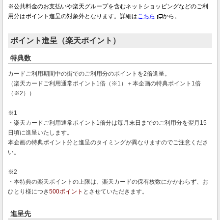
※公共料金のお支払いや楽天グループを含むネットショッピングなどのご利
用分はポイント進呈の対象外となります。詳細は
こちら
から。
ポイント進呈（楽天ポイント）
特典数
カードご利用期間中の街でのご利用分のポイントを2倍進呈。
（楽天カードご利用通常ポイント1倍（※1）＋本企画の特典ポイント1倍
（※2））
※1
・楽天カードご利用通常ポイント1倍分は毎月末日までのご利用分を翌月15
日頃に進呈いたします。
本企画の特典ポイント分と進呈のタイミングが異なりますのでご注意くださ
い。
※2
・本特典の楽天ポイントの上限は、楽天カードの保有枚数にかかわらず、お
ひとり様につき
500ポイント
とさせていただきます。
進呈先