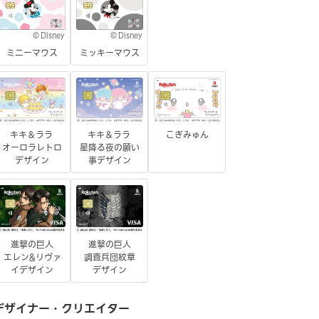
© Disney
© Disney
ミニーマウス
ミッキーマウス
キキ＆ララ
キキ＆ララ
こぎみゅん
オーロラレトロ
星降る夜の願い
デザイン
事デザイン
進撃の巨人
進撃の巨人
エレン&リヴァ
調査兵団紋章
イデザイン
デザイン
デザイナー・クリエイター