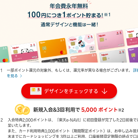
一部ポイント還元の対象外、もしくは、還元率が異なる場合がございます。
詳
を見る
デザインをチェックする
新規入会&
3回
利用で
5,000
ポイント
※2
2
入会特典2,000ポイントは、「楽天e-NAVI」に初回登録が完了した2日前後で
呈いたします。
また、カード利用特典3,000ポイント（期間限定ポイント）は、お申し込み翌
末までにカードショッピングを
3回
以上ご利用、口座振替設定期限の時点で口