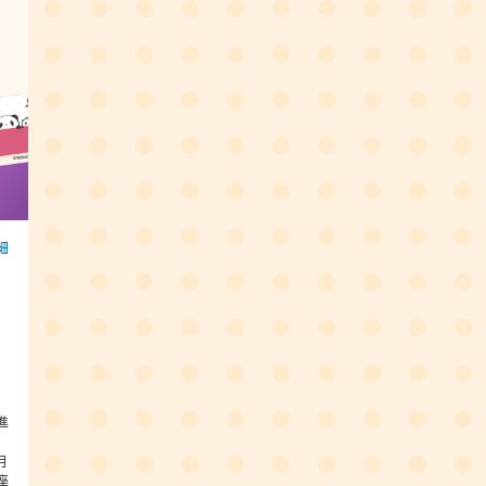
細
進
月
座