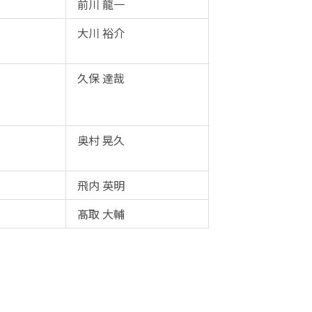
前川 龍一
大川 裕介
久保 達哉
奥村 晃久
飛内 英明
髙取 大輔