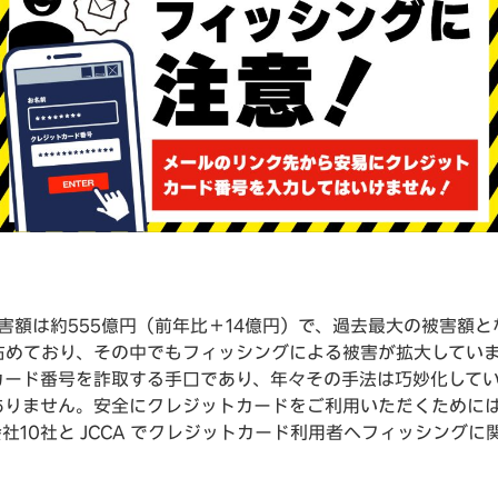
被害額は約555億円（前年比＋14億円）で、過去最大の被害額
占めており、その中でもフィッシングによる被害が拡大してい
カード番号を詐取する手口であり、年々その手法は巧妙化して
ありません。安全にクレジットカードをご利用いただくために
社10社と JCCA でクレジットカード利用者へフィッシング